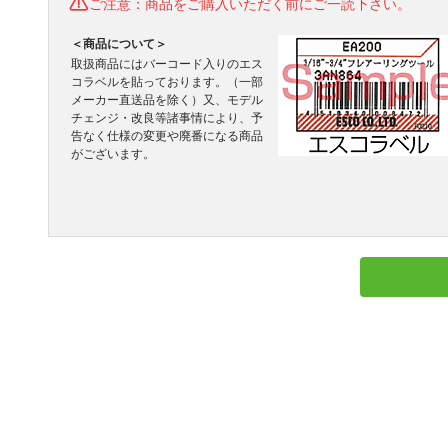
ご注意：商品をご購入いただく前にご一読下さい。
＜商品について＞
取扱商品にはバーコード入りのエス
コラベルを貼っております。（一部
メーカー直送品を除く）又、モデル
チェンジ・改良等諸事情により、予
告なく仕様の変更や廃番になる商品
がございます。