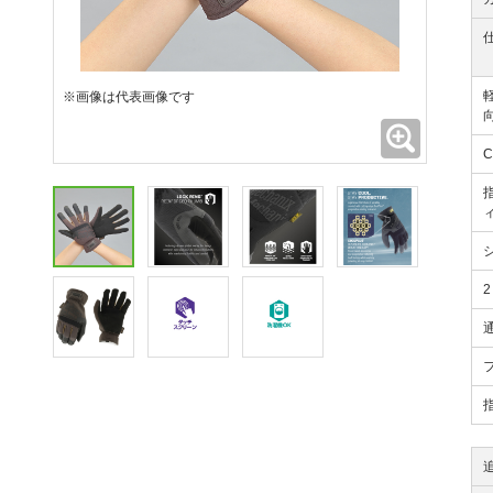
※画像は代表画像です
拡大