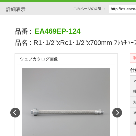
詳細表示
このページのURL：
EA469EP-124
品番 :
品名 :
R1･1/2"xRc1･1/2"x700mm ﾌﾚｷﾁｭ
ウェブカタログ画像
仕
Prev
Next