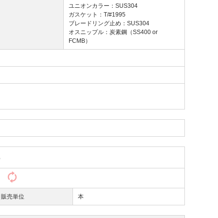
ユニオンカラー：SUS304
ガスケット：T/#1995
ブレードリング止め：SUS304
オスニップル：炭素鋼（SS400 or
FCMB）
）
）
販売単位
本