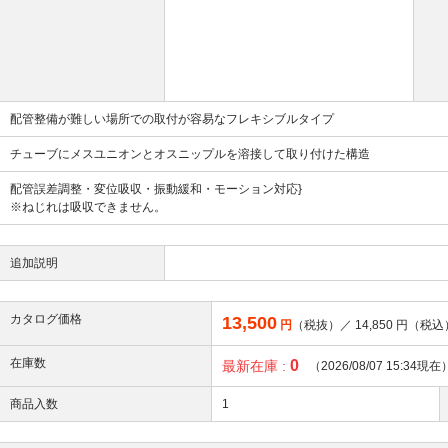
配管整備が難しい場所での取付が容易なフレキシブルタイプ
チューブにメスユニオンとオスニップルを溶接して取り付けた構造
配管誤差調整・変位吸収・振動緩和・モーション対応}
※ねじれは吸収できません。
追加説明
カタログ価格
13,500
円
（税抜）／
14,850
円（税込
在庫数
0
最新在庫 :
（2026/08/07 15:34現在
商品入数
1