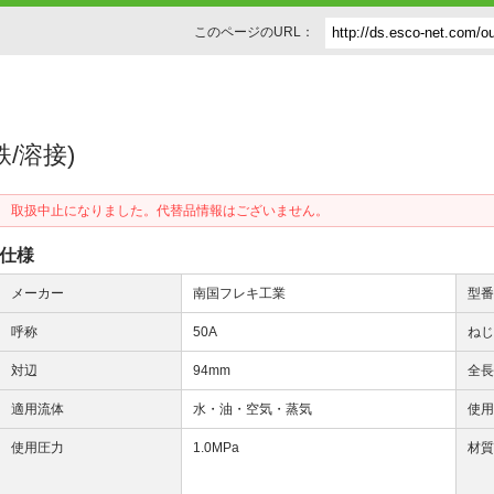
このページのURL：
(鉄/溶接)
取扱中止になりました。代替品情報はございません。
仕様
メーカー
南国フレキ工業
型
呼称
50A
ね
対辺
94mm
全
適用流体
水・油・空気・蒸気
使
使用圧力
1.0MPa
材