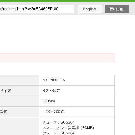
番
NK-1900-50A
じサイズ
R 2”×Rc 2”
長
500mm
用温度
－10～200℃
質
チューブ：SUS304
メスユニオン：炭素鋼（FCMB）
ブレード：SUS304