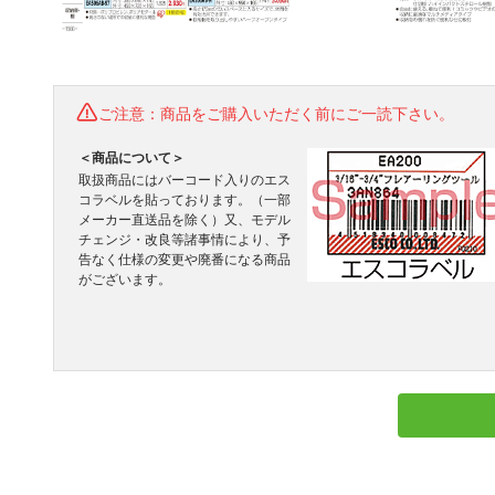
ご注意：商品をご購入いただく前にご一読下さい。
＜商品について＞
取扱商品にはバーコード入りのエス
コラベルを貼っております。（一部
メーカー直送品を除く）又、モデル
チェンジ・改良等諸事情により、予
告なく仕様の変更や廃番になる商品
がございます。