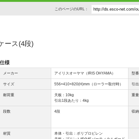
このページのURL：
納ケース(4段)
仕様
メーカー
アイリスオーヤマ（IRIS OHYAMA）
型
サイズ
556×410×820(H)mm（ローラー取付時）
引
耐荷重
天板：10kg
重
引出1段あたり：4kg
段数
4段
収
材質
本体・引出：ポリプロピレン