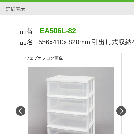
詳細表示
EA506L-82
品番 :
品名 :
556x410x 820mm 引出し式収
ウェブカタログ画像
Prev
Next