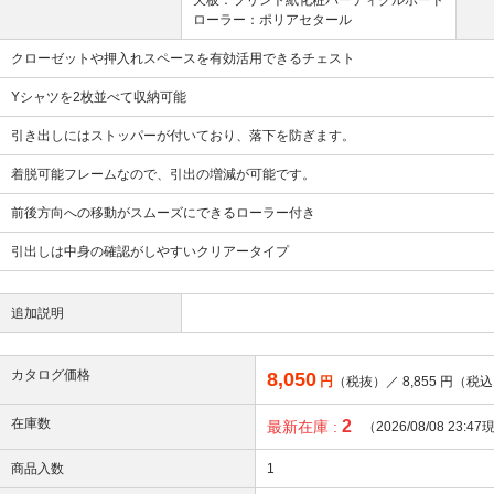
天板：プリント紙化粧パーティクルボード
ローラー：ポリアセタール
クローゼットや押入れスペースを有効活用できるチェスト
Yシャツを2枚並べて収納可能
引き出しにはストッパーが付いており、落下を防ぎます。
着脱可能フレームなので、引出の増減が可能です。
前後方向への移動がスムーズにできるローラー付き
引出しは中身の確認がしやすいクリアータイプ
追加説明
カタログ価格
8,050
円
（税抜）／
8,855
円（税込
在庫数
2
最新在庫 :
（2026/08/08 23:4
商品入数
1