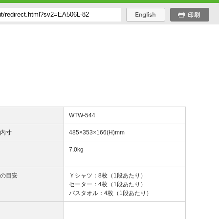
番
WTW-544
出内寸
485×353×166(H)mm
量
7.0kg
納の目安
Ｙシャツ：8枚（1段あたり）
セーター：4枚（1段あたり）
バスタオル：4枚（1段あたり）