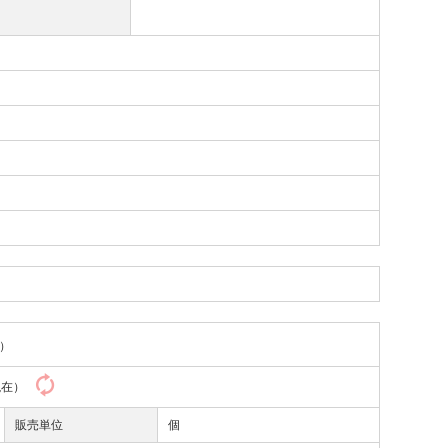
）
7現在）
販売単位
個