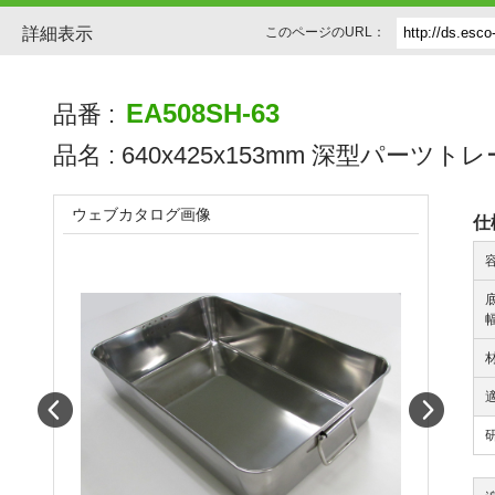
詳細表示
このページのURL：
EA508SH-63
品番 :
品名 :
640x425x153mm 深型パーツトレー
ウェブカタログ画像
仕
幅
Prev
Next