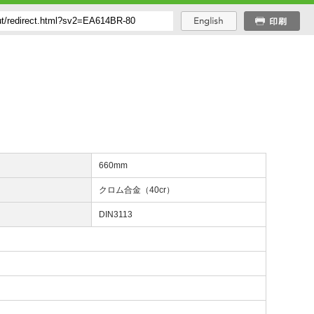
長
660mm
質
クロム合金（40cr）
格
DIN3113