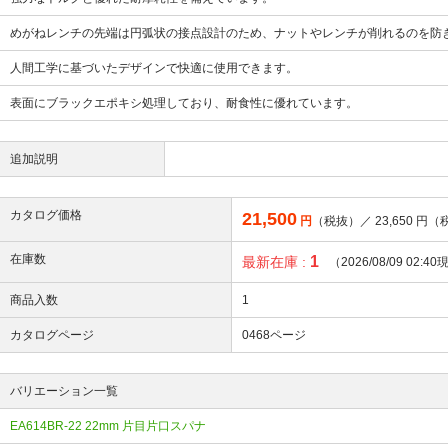
めがねレンチの先端は円弧状の接点設計のため、ナットやレンチが削れるのを防
人間工学に基づいたデザインで快適に使用できます。
表面にブラックエポキシ処理しており、耐食性に優れています。
追加説明
カタログ価格
21,500
円
（税抜）／
23,650
円（
在庫数
1
最新在庫 :
（2026/08/09 02:4
商品入数
1
カタログページ
0468ページ
バリエーション一覧
EA614BR-22 22mm 片目片口スパナ