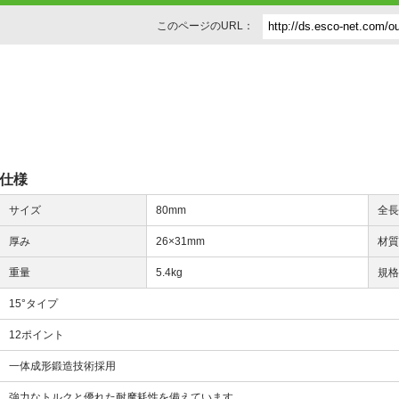
このページのURL：
仕様
サイズ
80mm
全
厚み
26×31mm
材
重量
5.4kg
規
15°タイプ
12ポイント
一体成形鍛造技術採用
強力なトルクと優れた耐摩耗性を備えています。