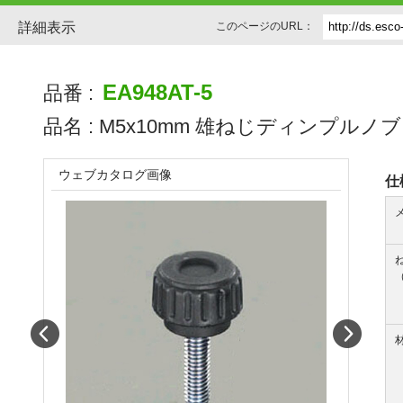
詳細表示
このページのURL：
EA948AT-5
品番 :
品名 :
M5x10mm 雄ねじディンプルノブ
ウェブカタログ画像
仕
Prev
Next