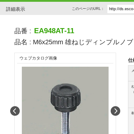
詳細表示
このページのURL：
EA948AT-11
品番 :
品名 :
M6x25mm 雄ねじディンプルノブ
ウェブカタログ画像
仕
Prev
Next