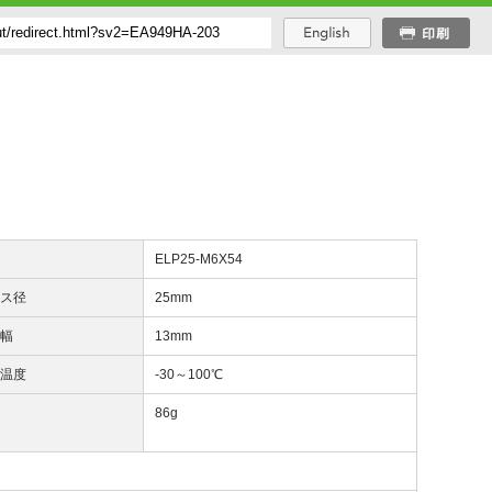
番
ELP25-M6X54
ース径
25mm
面幅
13mm
用温度
‐30～100℃
量
86g