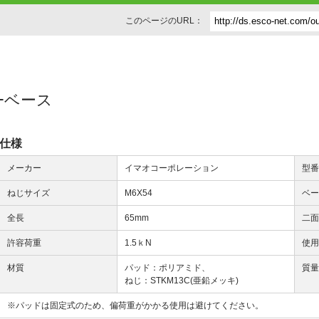
このページのURL：
タｰベース
仕様
メーカー
イマオコーポレーション
型
ねじサイズ
M6X54
ベ
全長
65mm
二
許容荷重
1.5ｋN
使
材質
パッド：ポリアミド、
質
ねじ：STKM13C(亜鉛メッキ)
※パッドは固定式のため、偏荷重がかかる使用は避けてください。