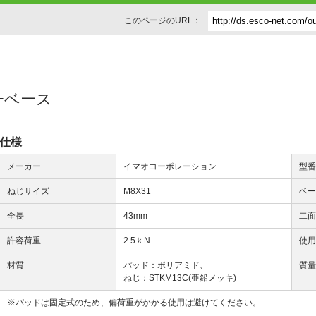
このページのURL：
タｰベース
仕様
メーカー
イマオコーポレーション
型
ねじサイズ
M8X31
ベ
全長
43mm
二
許容荷重
2.5ｋN
使
材質
パッド：ポリアミド、
質
ねじ：STKM13C(亜鉛メッキ)
※パッドは固定式のため、偏荷重がかかる使用は避けてください。