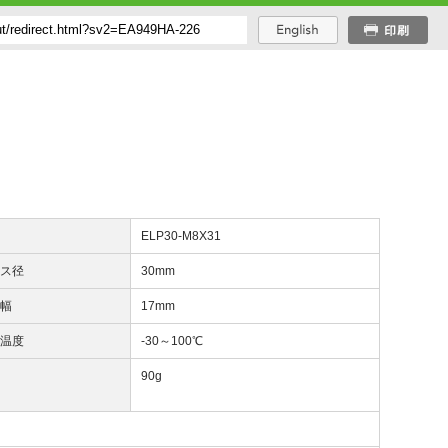
番
ELP30-M8X31
ース径
30mm
面幅
17mm
用温度
‐30～100℃
量
90g