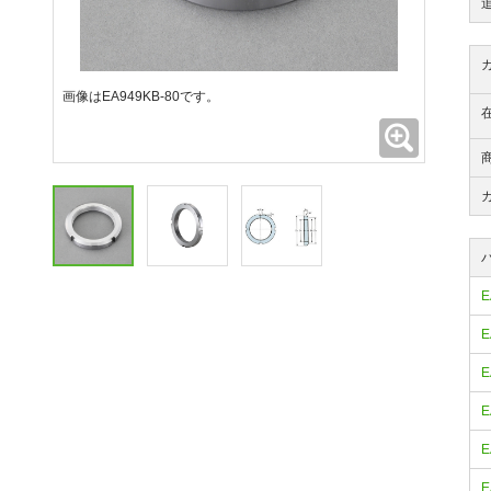
画像はEA949KB-80です。
拡大
E
E
E
E
E
E