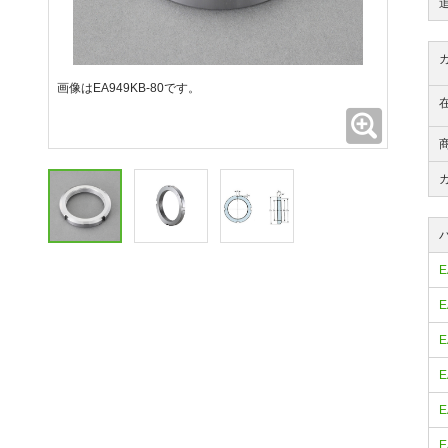
画像はEA949KB-80です。
拡大
E
E
E
E
E
E