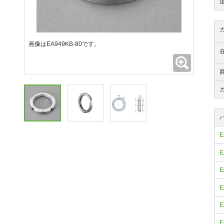
画像はEA949KB-80です。
拡大
E
E
E
E
E
E