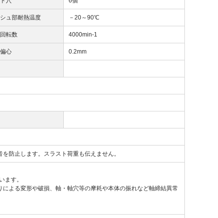
ルト穴
6個
ッシュ部耐熱温度
－20～90℃
高回転数
4000min-1
容偏心
0.2mm
音を防止します。スラスト荷重も伝えません。
ています。
りによる変形や破損、軸・軸穴等の摩耗や本体の振れなど軸締結異常