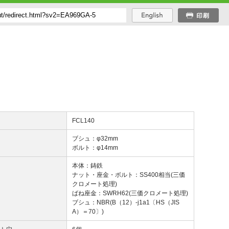
番
FCL140
径
ブシュ：φ32mm
ボルト：φ14mm
質
本体：鋳鉄
ナット・座金・ボルト：SS400相当(三価
クロメート処理)
ばね座金：SWRH62(三価クロメート処理)
ブシュ：NBR(B（12）-j1a1〔HS（JIS
A）＝70〕)