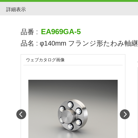
詳細表示
EA969GA-5
品番 :
品名 :
φ140mm フランジ形たわみ軸
ウェブカタログ画像
Prev
Next