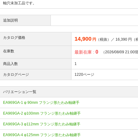
軸穴未加工品です。
追加説明
カタログ価格
14,900
円
（税抜）／
16,390
円（
在庫数
0
最新在庫 :
（2026/08/09 21:0
商品入数
1
カタログページ
1220ページ
バリエーション一覧
EA969GA-1 φ 90mm フランジ形たわみ軸継手
EA969GA-2 φ100mm フランジ形たわみ軸継手
EA969GA-3 φ112mm フランジ形たわみ軸継手
EA969GA-4 φ125mm フランジ形たわみ軸継手