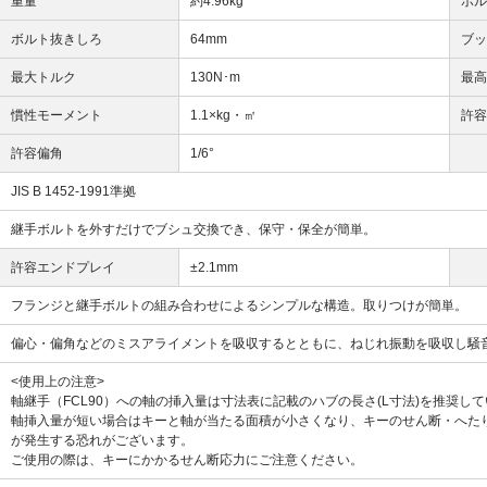
重量
約4.96kg
ボ
ボルト抜きしろ
64mm
ブ
最大トルク
130N･m
最
慣性モーメント
1.1×kg・㎡
許
許容偏角
1/6°
JIS B 1452-1991準拠
継手ボルトを外すだけでブシュ交換でき、保守・保全が簡単。
許容エンドプレイ
±2.1mm
フランジと継手ボルトの組み合わせによるシンプルな構造。取りつけが簡単。
偏心・偏角などのミスアライメントを吸収するとともに、ねじれ振動を吸収し騒
<使用上の注意>
軸継手（FCL90）への軸の挿入量は寸法表に記載のハブの長さ(L寸法)を推奨し
軸挿入量が短い場合はキーと軸が当たる面積が小さくなり、キーのせん断・へた
が発生する恐れがございます。
ご使用の際は、キーにかかるせん断応力にご注意ください。