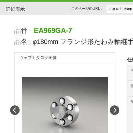
詳細表示
このページのURL：
EA969GA-7
品番 :
品名 :
φ180mm フランジ形たわみ軸継
ウェブカタログ画像
仕
Prev
Next