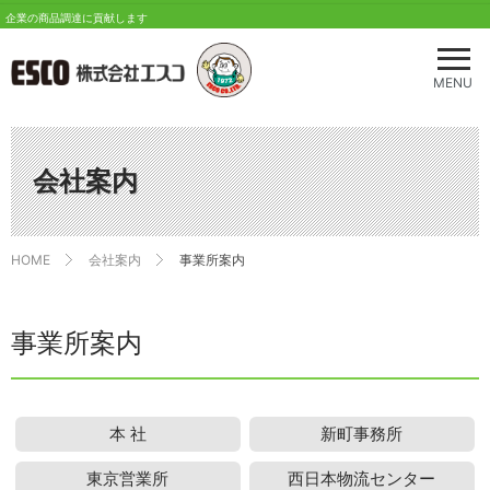
企業の商品調達に貢献します
メ
ニ
MENU
ュ
ー
を
開
会社案内
く
HOME
会社案内
事業所案内
事業所案内
本 社
新町事務所
東京営業所
西日本物流センター