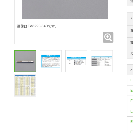
画像はEA829J-340です。
拡大
E
E
E
E
E
E