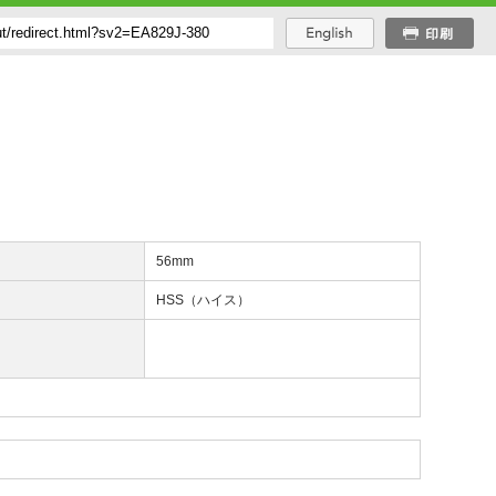
長
56mm
質
HSS（ハイス）