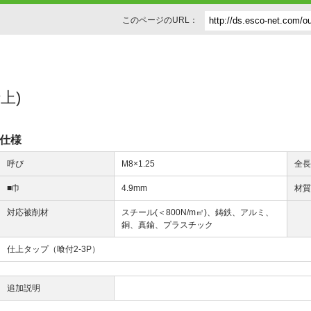
このページのURL：
仕上)
仕様
呼び
M8×1.25
全
■巾
4.9mm
材
対応被削材
スチール(＜800N/m㎡)、鋳鉄、アルミ、
銅、真鍮、プラスチック
仕上タップ（喰付2-3P）
追加説明