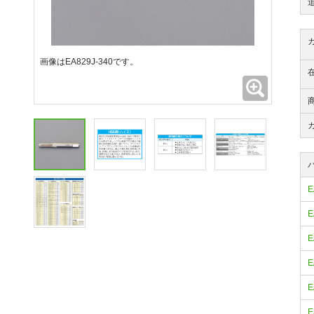
画像はEA829J-340です。
拡大
E
E
E
E
E
E