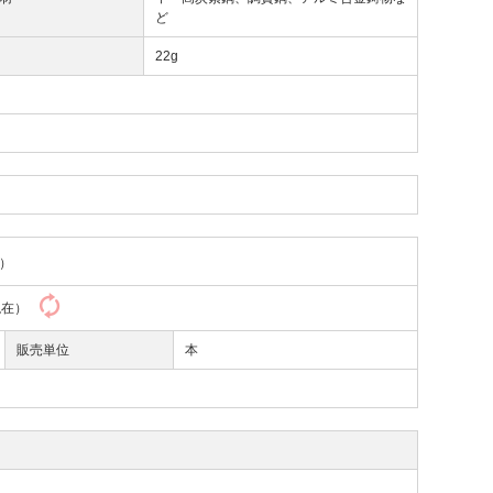
ど
量
22g
）
0現在）
販売単位
本