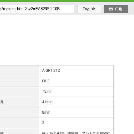
番
A-SFT STD
度
OH3
長
75mm
下長
41mm
8mm
数
3
削材
中・高炭素鋼、調質鋼、アルミ合金鋳物な