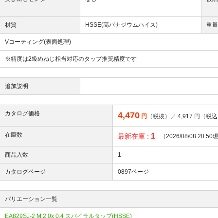
材質
HSSE(高バナジウムハイス)
重
Vコーティング(表面処理)
※精度は2級めねじ相当対応のタップ推奨精度です
追加説明
カタログ価格
4,470
円
（税抜）／
4,917
円（税込
在庫数
1
最新在庫 :
（2026/08/08 20:5
商品入数
1
カタログページ
0897ページ
バリエーション一覧
EA829SJ-2 M 2.0x 0.4 スパイラルタップ(HSSE)