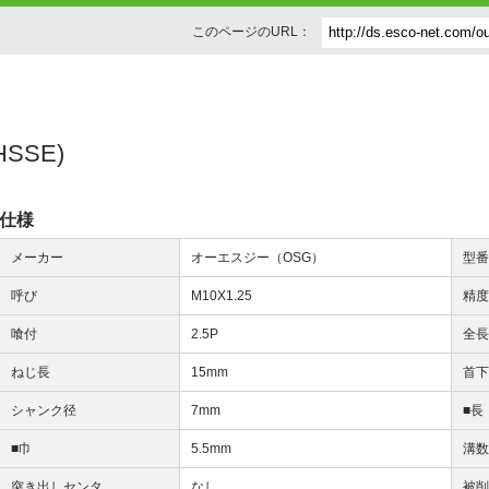
このページのURL：
SSE)
仕様
メーカー
オーエスジー（OSG）
型
呼び
M10X1.25
精
喰付
2.5P
全
ねじ長
15mm
首
シャンク径
7mm
■長
■巾
5.5mm
溝
突き出しセンタ
なし
被