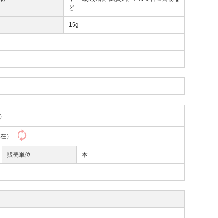
ど
量
15g
）
2現在）
販売単位
本