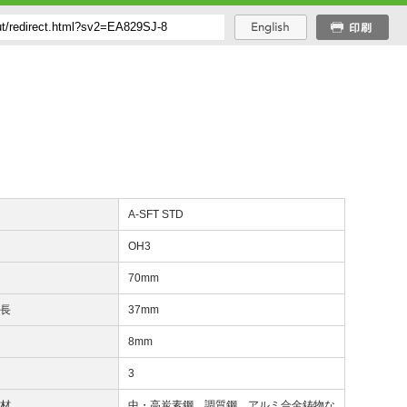
番
A-SFT STD
度
OH3
長
70mm
下長
37mm
8mm
数
3
削材
中・高炭素鋼、調質鋼、アルミ合金鋳物な