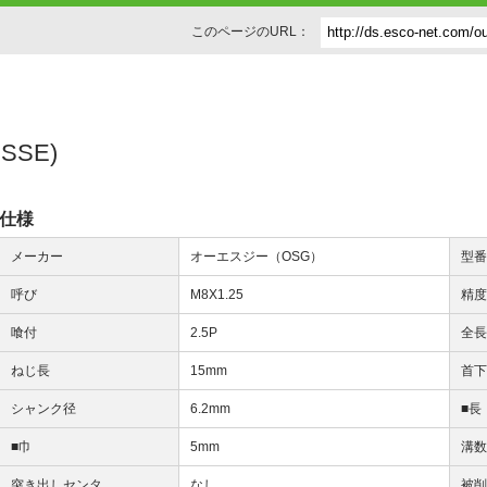
このページのURL：
SSE)
仕様
メーカー
オーエスジー（OSG）
型
呼び
M8X1.25
精
喰付
2.5P
全
ねじ長
15mm
首
シャンク径
6.2mm
■長
■巾
5mm
溝
突き出しセンタ
なし
被