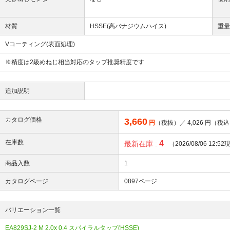
材質
HSSE(高バナジウムハイス)
重
Vコーティング(表面処理)
※精度は2級めねじ相当対応のタップ推奨精度です
追加説明
カタログ価格
3,660
円
（税抜）／
4,026
円（税込
在庫数
4
最新在庫 :
（2026/08/06 12:5
商品入数
1
カタログページ
0897ページ
バリエーション一覧
EA829SJ-2 M 2.0x 0.4 スパイラルタップ(HSSE)