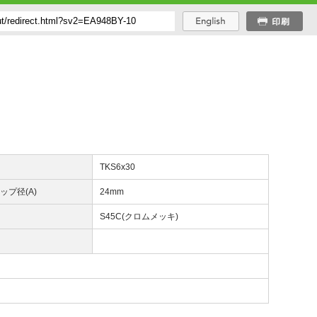
番
TKS6x30
ップ径(A)
24mm
質
S45C(クロムメッキ)