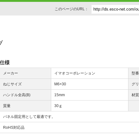
このページのURL：
ブ
仕様
メーカー
イマオコーポレーション
型
ねじサイズ
M6×30
グリ
ハンドル全高(B)
15mm
材
質量
30ｇ
パネル固定用として最適です。
RoHS対応品