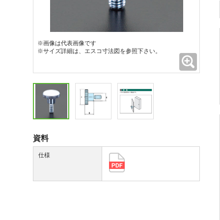
※画像は代表画像です
※サイズ詳細は、エスコ寸法図を参照下さい。
拡大
資料
仕様