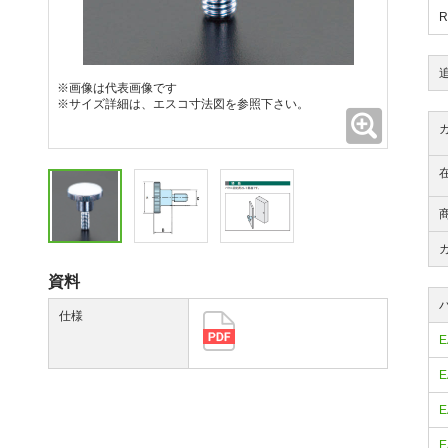
※画像は代表画像です
※サイズ詳細は、エスコ寸法図を参照下さい。
拡大
資料
仕様
E
E
E
E