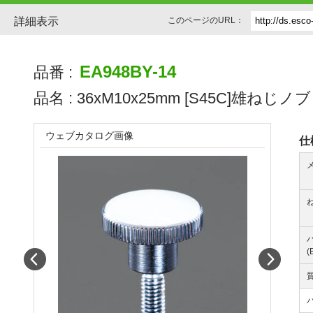
詳細表示
このページのURL：
EA948BY-14
品番 :
品名 :
36xM10x25mm [S45C]雄ねじノブ
ウェブカタログ画像
仕
(
Prev
Next