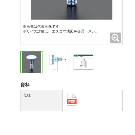
※画像は代表画像です
※サイズ詳細は、エスコ寸法図を参照下さい。
拡大
資料
仕様