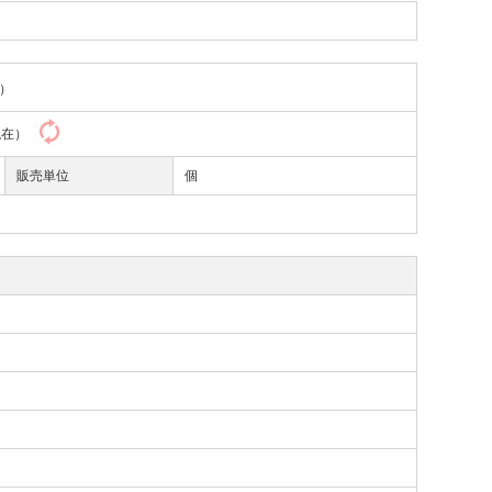
）
4現在）
販売単位
個