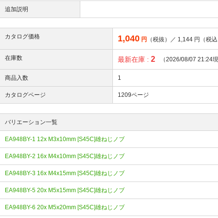
追加説明
カタログ価格
1,040
円
（税抜）／
1,144
円（税込
在庫数
2
最新在庫 :
（2026/08/07 21:2
商品入数
1
カタログページ
1209ページ
バリエーション一覧
EA948BY-1 12x M3x10mm [S45C]雄ねじノブ
EA948BY-2 16x M4x10mm [S45C]雄ねじノブ
EA948BY-3 16x M4x15mm [S45C]雄ねじノブ
EA948BY-5 20x M5x15mm [S45C]雄ねじノブ
EA948BY-6 20x M5x20mm [S45C]雄ねじノブ