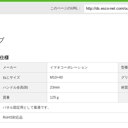
このページのURL：
ノブ
仕様
メーカー
イマオコーポレーション
型
ねじサイズ
M10×40
グリ
ハンドル全高(B)
23mm
材
質量
125ｇ
パネル固定用として最適です。
RoHS対応品