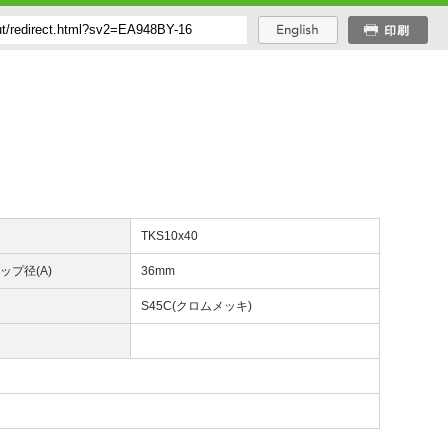
番
TKS10x40
ップ径(A)
36mm
質
S45C(クロムメッキ)