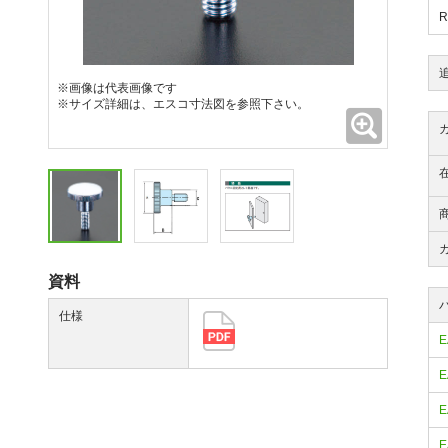
※画像は代表画像です
※サイズ詳細は、エスコ寸法図を参照下さい。
拡大
資料
仕様
E
E
E
E