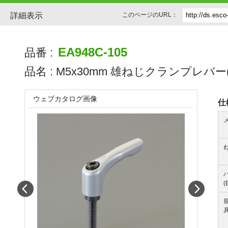
詳細表示
このページのURL：
EA948C-105
品番 :
品名 :
M5x30mm 雄ねじクランプレバー(ｼ
ウェブカタログ画像
仕
(
Prev
Next