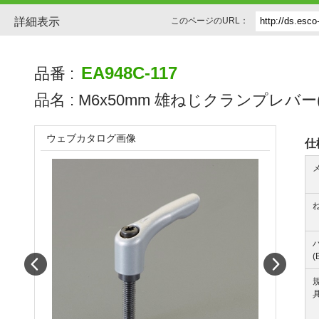
詳細表示
このページのURL：
EA948C-117
品番 :
品名 :
M6x50mm 雄ねじクランプレバー(ｼ
ウェブカタログ画像
仕
(
Prev
Next