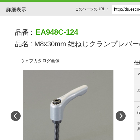
詳細表示
このページのURL：
EA948C-124
品番 :
品名 :
M8x30mm 雄ねじクランプレバー(ｼ
ウェブカタログ画像
仕
(
Prev
Next