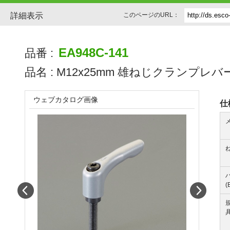
詳細表示
このページのURL：
EA948C-141
品番 :
品名 :
M12x25mm 雄ねじクランプレバー(ｼ
ウェブカタログ画像
仕
(
Prev
Next