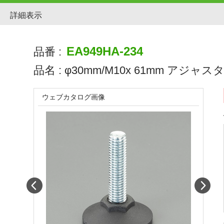
詳細表示
EA949HA-234
品番 :
品名 :
φ30mm/M10x 61mm アジャ
ウェブカタログ画像
Prev
Next