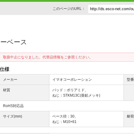
このページのURL：
スターベース
取扱中止になりました。代替品情報をご参照ください。
仕様
メーカー
イマオコーポレーション
型
材質
パッド：ポリアミド、
ねじ：STKM13C(亜鉛メッキ)
RoHS対応品
サイズ(mm)
ベース径：30、
耐荷
ねじ：M10×61