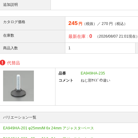
追加説明
カタログ価格
245
円
（税抜）／
270
円（税込）
在庫数
0
最新在庫 :
（2026/08/07 21:01現在
商品入数
1
代替品
品番
EA949HA-235
コメント
ねじ部ｻｲｽﾞの違い
バリエーション一覧
EA949HA-201 φ25mm/M 6x 24mm アジャスタｰベース