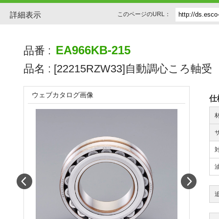
詳細表示
このページのURL：
EA966KB-215
品番 :
品名 :
[22215RZW33]自動調心ころ軸受
ウェブカタログ画像
仕
Prev
Next