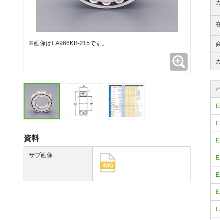
※画像はEA966KB-215です。
拡大
E
E
資料
E
サブ画像
E
E
E
E