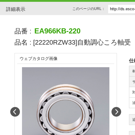
詳細表示
このページのURL：
EA966KB-220
品番 :
品名 :
[22220RZW33]自動調心ころ軸受
ウェブカタログ画像
仕
Prev
Next