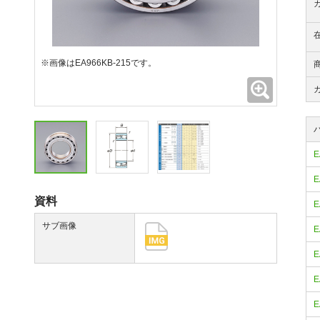
※画像はEA966KB-215です。
拡大
E
E
資料
E
サブ画像
E
E
E
E