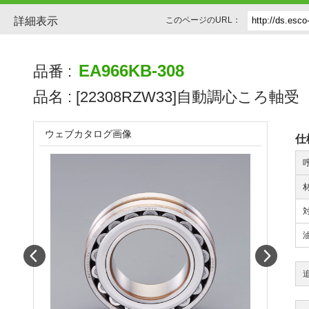
詳細表示
このページのURL：
EA966KB-308
品番 :
品名 :
[22308RZW33]自動調心ころ軸受
ウェブカタログ画像
仕
Prev
Next