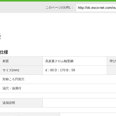
このページのURL：
受
仕様
材質
高炭素クロム軸受鋼
呼
サイズ(mm)
d：80 D：170 B：58
対称ころ円筒穴
油穴・油溝付
追加説明