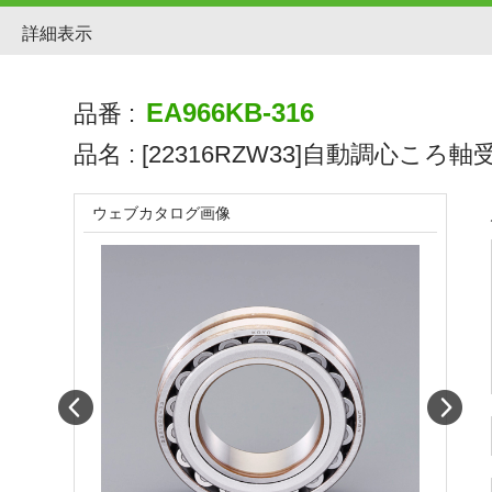
詳細表示
EA966KB-316
品番 :
品名 :
[22316RZW33]自動調心ころ軸
ウェブカタログ画像
Prev
Next