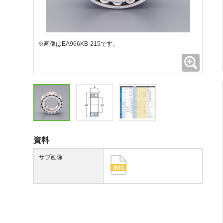
※画像はEA966KB-215です。
拡大
資料
サブ画像