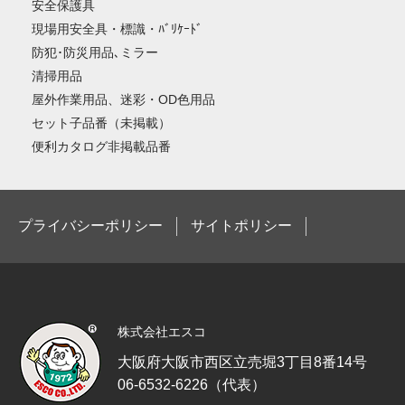
安全保護具
現場用安全具・標識・ﾊﾞﾘｹｰﾄﾞ
防犯･防災用品､ミラー
清掃用品
屋外作業用品、迷彩・OD色用品
セット子品番（未掲載）
便利カタログ非掲載品番
プライバシーポリシー
サイトポリシー
株式会社エスコ
大阪府大阪市西区立売堀3丁目8番14号
06-6532-6226（代表）