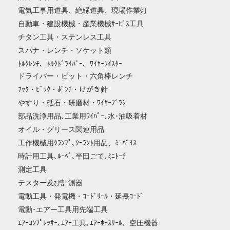
電気工事用道具、絶縁道具、現場作業灯
自動車・建設機械・産業機械ｻｰﾋﾞｽ工具
チタン工具・ステンレス工具
スパナ・レンチ・ソケット類
ﾄﾙｸﾚﾝﾁ、ﾄﾙｸﾄﾞﾗｲﾊﾞｰ、ﾜｲﾔｰﾂｲｽﾀｰ
ドライバー・ビット・六角棒レンチ
ﾌｯｸ・ﾋﾟｯｸ・ﾎﾟﾝﾁ・けがき針
やすり・砥石・研磨材・ﾜｲﾔｰﾌﾞﾗｼ
部品洗浄用品､工業用ﾜｲﾊﾟｰ､水･油吸着材
オイル・グリース関連用品
工作機械用ｸﾗﾝﾌﾟ､ｸｰﾗﾝﾄ用品、ﾐﾆﾊﾞｲｽ
時計用工具､ﾙｰﾍﾟ､半田ごて､ﾐﾆﾄｰﾁ
測定工具
テスター及び計測器
電動工具・発電機・ｺｰﾄﾞﾘｰﾙ・延長ｺｰﾄﾞ
電動･エアー工具用先端工具
ｴｱｰｺﾝﾌﾟﾚｯｻｰ､ｴｱｰ工具､ｴｱｰﾎｰｽﾘｰﾙ、空圧機器