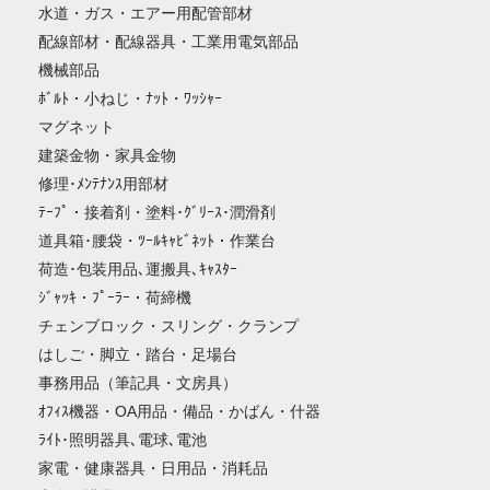
水道・ガス・エアー用配管部材
配線部材・配線器具・工業用電気部品
機械部品
ﾎﾞﾙﾄ・小ねじ・ﾅｯﾄ・ﾜｯｼｬｰ
マグネット
建築金物・家具金物
修理･ﾒﾝﾃﾅﾝｽ用部材
ﾃｰﾌﾟ・接着剤・塗料･ｸﾞﾘｰｽ･潤滑剤
道具箱･腰袋・ﾂｰﾙｷｬﾋﾞﾈｯﾄ・作業台
荷造･包装用品､運搬具､ｷｬｽﾀｰ
ｼﾞｬｯｷ・ﾌﾟｰﾗｰ・荷締機
チェンブロック・スリング・クランプ
はしご・脚立・踏台・足場台
事務用品（筆記具・文房具）
ｵﾌｨｽ機器・OA用品・備品・かばん・什器
ﾗｲﾄ･照明器具､電球､電池
家電・健康器具・日用品・消耗品