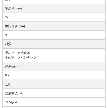
掌周り(mm)
225
中指長さ(mm)
95
材質
手の平：合成皮革、
手の甲：スパンデックス
厚み(mm)
0.7
仕様
洗濯機洗い可
ゴム絞り