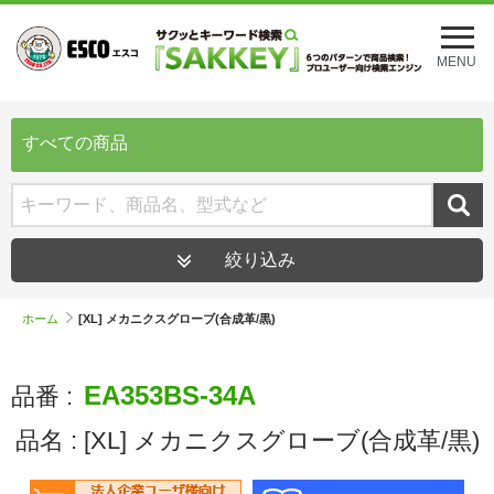
メ
ニ
MENU
ュ
ー
を
開
すべての商品
く
絞り込み
ホーム
[XL] メカニクスグローブ(合成革/黒)
EA353BS-34A
品番 :
品名 :
[XL] メカニクスグローブ(合成革/黒)