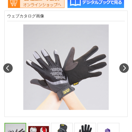
ウェブカタログ画像
Prev
N