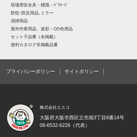
現場用安全具・標識・ﾊﾞﾘｹｰﾄﾞ
防犯･防災用品､ミラー
清掃用品
屋外作業用品、迷彩・OD色用品
セット子品番（未掲載）
便利カタログ非掲載品番
プライバシーポリシー
サイトポリシー
株式会社エスコ
大阪府大阪市西区立売堀3丁目8番14号
06-6532-6226（代表）