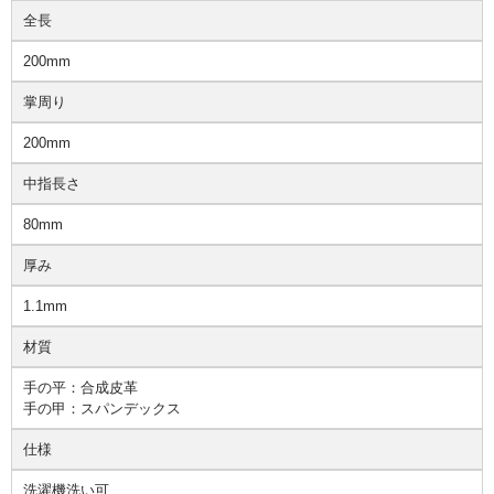
全長
200mm
掌周り
200mm
中指長さ
80mm
厚み
1.1mm
材質
手の平：合成皮革
手の甲：スパンデックス
仕様
洗濯機洗い可