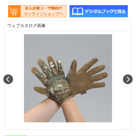
ウェブカタログ画像
Prev
N