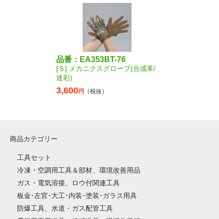
品番：EA353BT-76
[Ｓ] メカニクスグローブ(合成革/
迷彩)
3,600
円
（税抜）
商品カテゴリー
工具セット
冷凍・空調用工具＆部材、環境改善用品
ガス・電気溶接、ロウ付関連工具
板金･左官･大工･内装･塗装･ガラス用具
防爆工具、水道・ガス配管工具