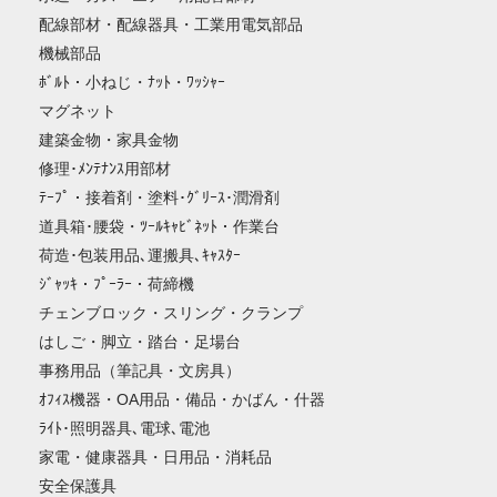
配線部材・配線器具・工業用電気部品
機械部品
ﾎﾞﾙﾄ・小ねじ・ﾅｯﾄ・ﾜｯｼｬｰ
マグネット
建築金物・家具金物
修理･ﾒﾝﾃﾅﾝｽ用部材
ﾃｰﾌﾟ・接着剤・塗料･ｸﾞﾘｰｽ･潤滑剤
道具箱･腰袋・ﾂｰﾙｷｬﾋﾞﾈｯﾄ・作業台
荷造･包装用品､運搬具､ｷｬｽﾀｰ
ｼﾞｬｯｷ・ﾌﾟｰﾗｰ・荷締機
チェンブロック・スリング・クランプ
はしご・脚立・踏台・足場台
事務用品（筆記具・文房具）
ｵﾌｨｽ機器・OA用品・備品・かばん・什器
ﾗｲﾄ･照明器具､電球､電池
家電・健康器具・日用品・消耗品
安全保護具