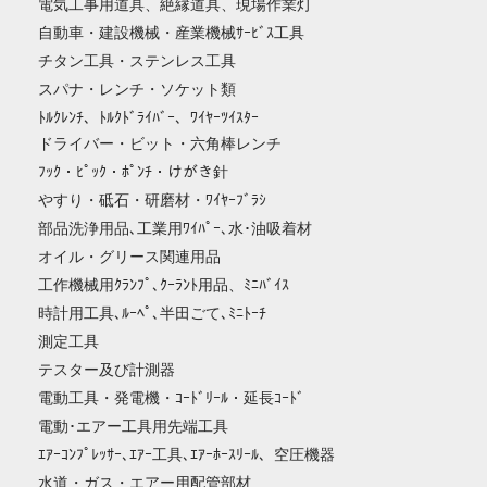
電気工事用道具、絶縁道具、現場作業灯
自動車・建設機械・産業機械ｻｰﾋﾞｽ工具
チタン工具・ステンレス工具
スパナ・レンチ・ソケット類
ﾄﾙｸﾚﾝﾁ、ﾄﾙｸﾄﾞﾗｲﾊﾞｰ、ﾜｲﾔｰﾂｲｽﾀｰ
ドライバー・ビット・六角棒レンチ
ﾌｯｸ・ﾋﾟｯｸ・ﾎﾟﾝﾁ・けがき針
やすり・砥石・研磨材・ﾜｲﾔｰﾌﾞﾗｼ
部品洗浄用品､工業用ﾜｲﾊﾟｰ､水･油吸着材
オイル・グリース関連用品
工作機械用ｸﾗﾝﾌﾟ､ｸｰﾗﾝﾄ用品、ﾐﾆﾊﾞｲｽ
時計用工具､ﾙｰﾍﾟ､半田ごて､ﾐﾆﾄｰﾁ
測定工具
テスター及び計測器
電動工具・発電機・ｺｰﾄﾞﾘｰﾙ・延長ｺｰﾄﾞ
電動･エアー工具用先端工具
ｴｱｰｺﾝﾌﾟﾚｯｻｰ､ｴｱｰ工具､ｴｱｰﾎｰｽﾘｰﾙ、空圧機器
水道・ガス・エアー用配管部材