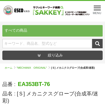
メ
ニ
MENU
ュ
ー
を
開
すべての商品
く
絞り込み
ホーム
"MECHANIX ORIGINAL"
[Ｓ] メカニクスグローブ(合成革/迷彩)
EA353BT-76
品番 :
品名 :
[Ｓ] メカニクスグローブ(合成革/迷
彩)