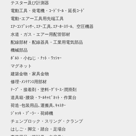
テスター及び計測器
電動工具・発電機・ｺｰﾄﾞﾘｰﾙ・延長ｺｰﾄﾞ
電動･エアー工具用先端工具
ｴｱｰｺﾝﾌﾟﾚｯｻｰ､ｴｱｰ工具､ｴｱｰﾎｰｽﾘｰﾙ、空圧機器
水道・ガス・エアー用配管部材
配線部材・配線器具・工業用電気部品
機械部品
ﾎﾞﾙﾄ・小ねじ・ﾅｯﾄ・ﾜｯｼｬｰ
マグネット
建築金物・家具金物
修理･ﾒﾝﾃﾅﾝｽ用部材
ﾃｰﾌﾟ・接着剤・塗料･ｸﾞﾘｰｽ･潤滑剤
道具箱･腰袋・ﾂｰﾙｷｬﾋﾞﾈｯﾄ・作業台
荷造･包装用品､運搬具､ｷｬｽﾀｰ
ｼﾞｬｯｷ・ﾌﾟｰﾗｰ・荷締機
チェンブロック・スリング・クランプ
はしご・脚立・踏台・足場台