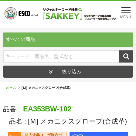
メ
ニ
MENU
ュ
ー
を
開
すべての商品
く
絞り込み
ホーム
[Ｍ] メカニクスグローブ(合成革)
EA353BW-102
品番 :
品名 :
[Ｍ] メカニクスグローブ(合成革)