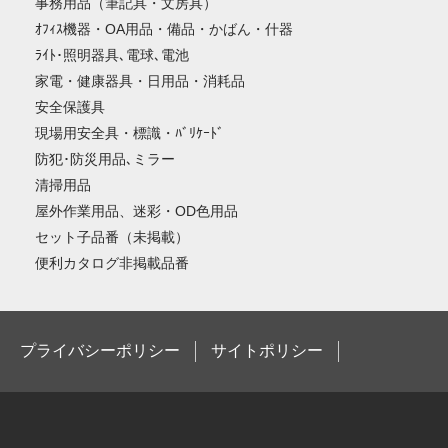
事務用品（筆記具・文房具）
ｵﾌｨｽ機器・OA用品・備品・かばん・什器
ﾗｲﾄ･照明器具､電球､電池
家電・健康器具・日用品・消耗品
安全保護具
現場用安全具・標識・ﾊﾞﾘｹｰﾄﾞ
防犯･防災用品､ミラー
清掃用品
屋外作業用品、迷彩・OD色用品
セット子品番（未掲載）
便利カタログ非掲載品番
プライバシーポリシー
サイトポリシー