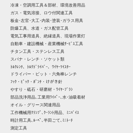
冷凍・空調用工具＆部材、環境改善用品
ガス・電気溶接、ロウ付関連工具
板金･左官･大工･内装･塗装･ガラス用具
防爆工具、水道・ガス配管工具
電気工事用道具、絶縁道具、現場作業灯
自動車・建設機械・産業機械ｻｰﾋﾞｽ工具
チタン工具・ステンレス工具
スパナ・レンチ・ソケット類
ﾄﾙｸﾚﾝﾁ、ﾄﾙｸﾄﾞﾗｲﾊﾞｰ、ﾜｲﾔｰﾂｲｽﾀｰ
ドライバー・ビット・六角棒レンチ
ﾌｯｸ・ﾋﾟｯｸ・ﾎﾟﾝﾁ・けがき針
やすり・砥石・研磨材・ﾜｲﾔｰﾌﾞﾗｼ
部品洗浄用品､工業用ﾜｲﾊﾟｰ､水･油吸着材
オイル・グリース関連用品
工作機械用ｸﾗﾝﾌﾟ､ｸｰﾗﾝﾄ用品、ﾐﾆﾊﾞｲｽ
時計用工具､ﾙｰﾍﾟ､半田ごて､ﾐﾆﾄｰﾁ
測定工具