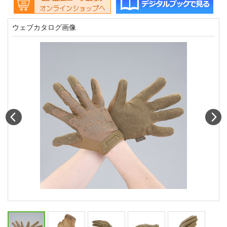
ウェブカタログ画像
Prev
N