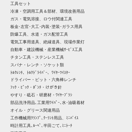
工具セット
冷凍・空調用工具＆部材、環境改善用品
ガス・電気溶接、ロウ付関連工具
板金･左官･大工･内装･塗装･ガラス用具
防爆工具、水道・ガス配管工具
電気工事用道具、絶縁道具、現場作業灯
自動車・建設機械・産業機械ｻｰﾋﾞｽ工具
チタン工具・ステンレス工具
スパナ・レンチ・ソケット類
ﾄﾙｸﾚﾝﾁ、ﾄﾙｸﾄﾞﾗｲﾊﾞｰ、ﾜｲﾔｰﾂｲｽﾀｰ
ドライバー・ビット・六角棒レンチ
ﾌｯｸ・ﾋﾟｯｸ・ﾎﾟﾝﾁ・けがき針
やすり・砥石・研磨材・ﾜｲﾔｰﾌﾞﾗｼ
部品洗浄用品､工業用ﾜｲﾊﾟｰ､水･油吸着材
オイル・グリース関連用品
工作機械用ｸﾗﾝﾌﾟ､ｸｰﾗﾝﾄ用品、ﾐﾆﾊﾞｲｽ
時計用工具､ﾙｰﾍﾟ､半田ごて､ﾐﾆﾄｰﾁ