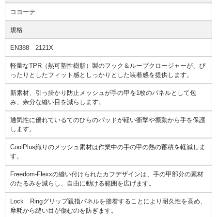
コヨーテ
規格
EN388 2121X
軽量なTPR（熱可塑性樹脂）製のフック＆ループクロージャーが、ぴ
ったりとしたフィット感としっかりとした装着感を提供します。
新素材、引っ掛かり防止メッシュが手の甲を1枚のパネルとして包
み、余分な縫い目を減らします。
通気性に優れているてのひらのパッドが軽い衝撃や振動から手を保護
します。
CoolPlus織りのメッシュ素材は作業中の手の甲の熱の蓄積を軽減しま
す。
Freedom-Flexxの縫い付けられたカフデザインは、手の甲部分の素材
のたるみを減らし、自由に動ける範囲を広げます。
Lock Ringグリップ親指パネルを接着することにより耐久性を高め、
摩耗から縫い目が傷むのを防ぎます。