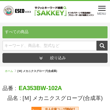
メ
ニ
MENU
ュ
ー
を
開
すべての商品
く
絞り込み
ホーム
[Ｍ] メカニクスグローブ(合成革)
EA353BW-102A
品番 :
品名 :
[Ｍ] メカニクスグローブ(合成革)