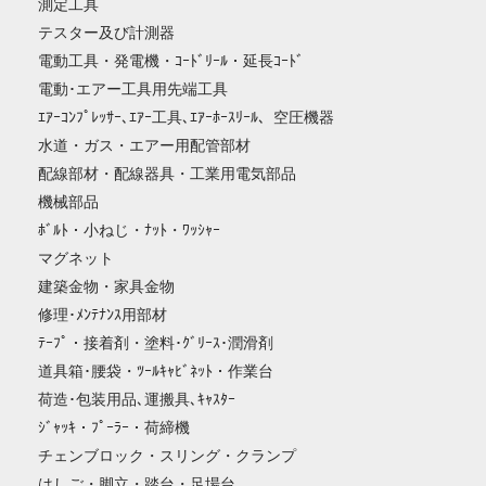
測定工具
テスター及び計測器
電動工具・発電機・ｺｰﾄﾞﾘｰﾙ・延長ｺｰﾄﾞ
電動･エアー工具用先端工具
ｴｱｰｺﾝﾌﾟﾚｯｻｰ､ｴｱｰ工具､ｴｱｰﾎｰｽﾘｰﾙ、空圧機器
水道・ガス・エアー用配管部材
配線部材・配線器具・工業用電気部品
機械部品
ﾎﾞﾙﾄ・小ねじ・ﾅｯﾄ・ﾜｯｼｬｰ
マグネット
建築金物・家具金物
修理･ﾒﾝﾃﾅﾝｽ用部材
ﾃｰﾌﾟ・接着剤・塗料･ｸﾞﾘｰｽ･潤滑剤
道具箱･腰袋・ﾂｰﾙｷｬﾋﾞﾈｯﾄ・作業台
荷造･包装用品､運搬具､ｷｬｽﾀｰ
ｼﾞｬｯｷ・ﾌﾟｰﾗｰ・荷締機
チェンブロック・スリング・クランプ
はしご・脚立・踏台・足場台