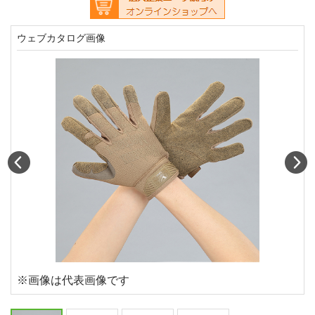
ウェブカタログ画像
Prev
N
※画像は代表画像です