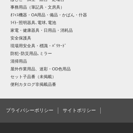
事務用品（筆記具・文房具）
ｵﾌｨｽ機器・OA用品・備品・かばん・什器
ﾗｲﾄ･照明器具､電球､電池
家電・健康器具・日用品・消耗品
安全保護具
現場用安全具・標識・ﾊﾞﾘｹｰﾄﾞ
防犯･防災用品､ミラー
清掃用品
屋外作業用品、迷彩・OD色用品
セット子品番（未掲載）
便利カタログ非掲載品番
プライバシーポリシー
サイトポリシー