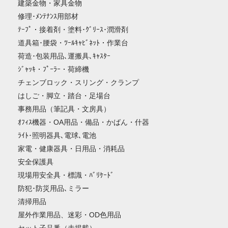
建築金物・家具金物
修理･ﾒﾝﾃﾅﾝｽ用部材
ﾃｰﾌﾟ・接着剤・塗料･ｸﾞﾘｰｽ･潤滑剤
道具箱･腰袋・ﾂｰﾙｷｬﾋﾞﾈｯﾄ・作業台
荷造･包装用品､運搬具､ｷｬｽﾀｰ
ｼﾞｬｯｷ・ﾌﾟｰﾗｰ・荷締機
チェンブロック・スリング・クランプ
はしご・脚立・踏台・足場台
事務用品（筆記具・文房具）
ｵﾌｨｽ機器・OA用品・備品・かばん・什器
ﾗｲﾄ･照明器具､電球､電池
家電・健康器具・日用品・消耗品
安全保護具
現場用安全具・標識・ﾊﾞﾘｹｰﾄﾞ
防犯･防災用品､ミラー
清掃用品
屋外作業用品、迷彩・OD色用品