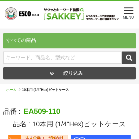
メ
ニ
MENU
ュ
ー
を
開
すべての商品
く
絞り込み
ホーム
10本用 (1/4"Hex)ビットケース
EA509-110
品番 :
品名 :
10本用 (1/4"Hex)ビットケース