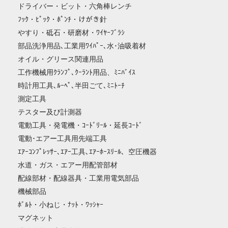
ドライバー・ビット・六角棒レンチ
ﾌｯｸ・ﾋﾟｯｸ・ﾎﾟﾝﾁ・けがき針
やすり・砥石・研磨材・ﾜｲﾔｰﾌﾞﾗｼ
部品洗浄用品､工業用ﾜｲﾊﾟｰ､水･油吸着材
オイル・グリース関連用品
工作機械用ｸﾗﾝﾌﾟ､ｸｰﾗﾝﾄ用品、ﾐﾆﾊﾞｲｽ
時計用工具､ﾙｰﾍﾟ､半田ごて､ﾐﾆﾄｰﾁ
測定工具
テスター及び計測器
電動工具・発電機・ｺｰﾄﾞﾘｰﾙ・延長ｺｰﾄﾞ
電動･エアー工具用先端工具
ｴｱｰｺﾝﾌﾟﾚｯｻｰ､ｴｱｰ工具､ｴｱｰﾎｰｽﾘｰﾙ、空圧機器
水道・ガス・エアー用配管部材
配線部材・配線器具・工業用電気部品
機械部品
ﾎﾞﾙﾄ・小ねじ・ﾅｯﾄ・ﾜｯｼｬｰ
マグネット