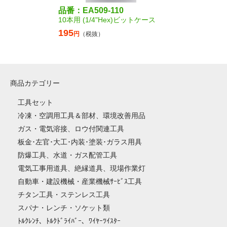
品番：EA509-110
10本用 (1/4"Hex)ビットケース
195
円
（税抜）
商品カテゴリー
工具セット
冷凍・空調用工具＆部材、環境改善用品
ガス・電気溶接、ロウ付関連工具
板金･左官･大工･内装･塗装･ガラス用具
防爆工具、水道・ガス配管工具
電気工事用道具、絶縁道具、現場作業灯
自動車・建設機械・産業機械ｻｰﾋﾞｽ工具
チタン工具・ステンレス工具
スパナ・レンチ・ソケット類
ﾄﾙｸﾚﾝﾁ、ﾄﾙｸﾄﾞﾗｲﾊﾞｰ、ﾜｲﾔｰﾂｲｽﾀｰ