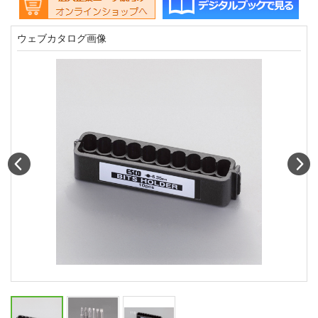
ウェブカタログ画像
Prev
N