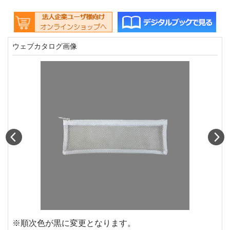
ウェブカタログ画像
Prev
N
※順次色が黒に変更となります。