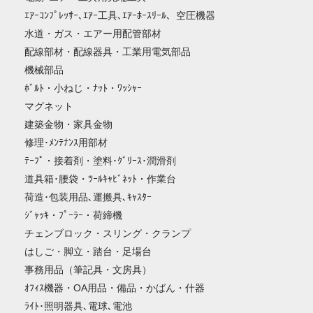
ｴｱｰｺﾝﾌﾟﾚｯｻｰ､ｴｱｰ工具､ｴｱｰﾎｰｽﾘｰﾙ、空圧機器
水道・ガス・エアー用配管部材
配線部材・配線器具・工業用電気部品
機械部品
ﾎﾞﾙﾄ・小ねじ・ﾅｯﾄ・ﾜｯｼｬｰ
マグネット
建築金物・家具金物
修理･ﾒﾝﾃﾅﾝｽ用部材
ﾃｰﾌﾟ・接着剤・塗料･ｸﾞﾘｰｽ･潤滑剤
道具箱･腰袋・ﾂｰﾙｷｬﾋﾞﾈｯﾄ・作業台
荷造･包装用品､運搬具､ｷｬｽﾀｰ
ｼﾞｬｯｷ・ﾌﾟｰﾗｰ・荷締機
チェンブロック・スリング・クランプ
はしご・脚立・踏台・足場台
事務用品（筆記具・文房具）
ｵﾌｨｽ機器・OA用品・備品・かばん・什器
ﾗｲﾄ･照明器具､電球､電池