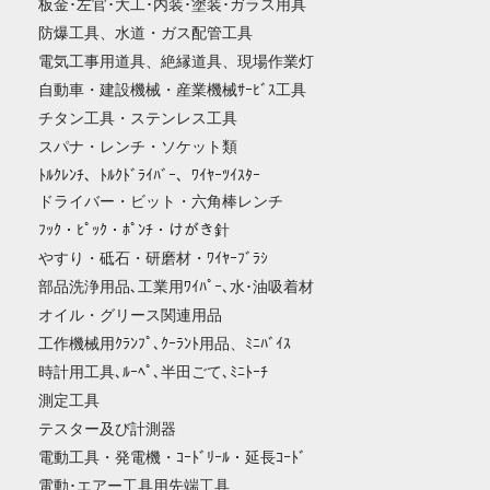
板金･左官･大工･内装･塗装･ガラス用具
防爆工具、水道・ガス配管工具
電気工事用道具、絶縁道具、現場作業灯
自動車・建設機械・産業機械ｻｰﾋﾞｽ工具
チタン工具・ステンレス工具
スパナ・レンチ・ソケット類
ﾄﾙｸﾚﾝﾁ、ﾄﾙｸﾄﾞﾗｲﾊﾞｰ、ﾜｲﾔｰﾂｲｽﾀｰ
ドライバー・ビット・六角棒レンチ
ﾌｯｸ・ﾋﾟｯｸ・ﾎﾟﾝﾁ・けがき針
やすり・砥石・研磨材・ﾜｲﾔｰﾌﾞﾗｼ
部品洗浄用品､工業用ﾜｲﾊﾟｰ､水･油吸着材
オイル・グリース関連用品
工作機械用ｸﾗﾝﾌﾟ､ｸｰﾗﾝﾄ用品、ﾐﾆﾊﾞｲｽ
時計用工具､ﾙｰﾍﾟ､半田ごて､ﾐﾆﾄｰﾁ
測定工具
テスター及び計測器
電動工具・発電機・ｺｰﾄﾞﾘｰﾙ・延長ｺｰﾄﾞ
電動･エアー工具用先端工具