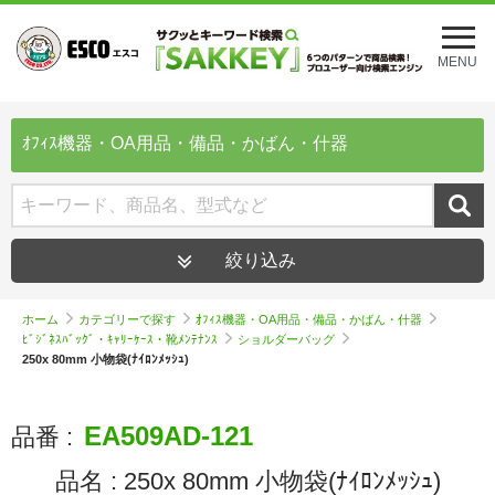
メ
ニ
MENU
ュ
ー
を
開
ｵﾌｨｽ機器・OA用品・備品・かばん・什器
く
絞り込み
ホーム
カテゴリーで探す
ｵﾌｨｽ機器・OA用品・備品・かばん・什器
ﾋﾞｼﾞﾈｽﾊﾞｯｸﾞ・ｷｬﾘｰｹｰｽ・靴ﾒﾝﾃﾅﾝｽ
ショルダーバッグ
250x 80mm 小物袋(ﾅｲﾛﾝﾒｯｼｭ)
EA509AD-121
品番 :
品名 :
250x 80mm 小物袋(ﾅｲﾛﾝﾒｯｼｭ)