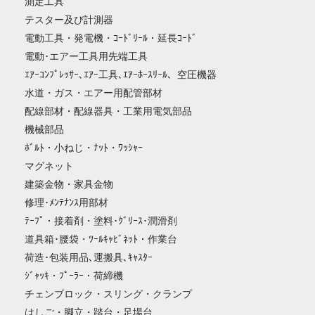
測定工具
テスター及び計測器
電動工具・発電機・ｺｰﾄﾞﾘｰﾙ・延長ｺｰﾄﾞ
電動･エアー工具用先端工具
ｴｱｰｺﾝﾌﾟﾚｯｻｰ､ｴｱｰ工具､ｴｱｰﾎｰｽﾘｰﾙ、空圧機器
水道・ガス・エアー用配管部材
配線部材・配線器具・工業用電気部品
機械部品
ﾎﾞﾙﾄ・小ねじ・ﾅｯﾄ・ﾜｯｼｬｰ
マグネット
建築金物・家具金物
修理･ﾒﾝﾃﾅﾝｽ用部材
ﾃｰﾌﾟ・接着剤・塗料･ｸﾞﾘｰｽ･潤滑剤
道具箱･腰袋・ﾂｰﾙｷｬﾋﾞﾈｯﾄ・作業台
荷造･包装用品､運搬具､ｷｬｽﾀｰ
ｼﾞｬｯｷ・ﾌﾟｰﾗｰ・荷締機
チェンブロック・スリング・クランプ
はしご・脚立・踏台・足場台