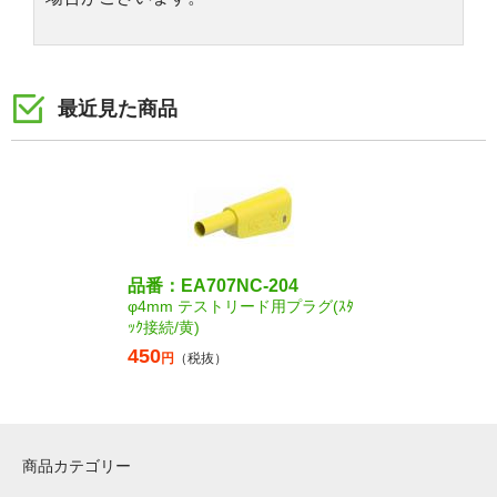
最近見た商品
品番：EA707NC-204
φ4mm テストリード用プラグ(ｽﾀ
ｯｸ接続/黄)
450
円
（税抜）
商品カテゴリー