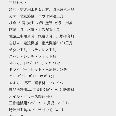
工具セット
冷凍・空調用工具＆部材、環境改善用品
ガス・電気溶接、ロウ付関連工具
板金･左官･大工･内装･塗装･ガラス用具
防爆工具、水道・ガス配管工具
電気工事用道具、絶縁道具、現場作業灯
自動車・建設機械・産業機械ｻｰﾋﾞｽ工具
チタン工具・ステンレス工具
スパナ・レンチ・ソケット類
ﾄﾙｸﾚﾝﾁ、ﾄﾙｸﾄﾞﾗｲﾊﾞｰ、ﾜｲﾔｰﾂｲｽﾀｰ
ドライバー・ビット・六角棒レンチ
ﾌｯｸ・ﾋﾟｯｸ・ﾎﾟﾝﾁ・けがき針
やすり・砥石・研磨材・ﾜｲﾔｰﾌﾞﾗｼ
部品洗浄用品､工業用ﾜｲﾊﾟｰ､水･油吸着材
オイル・グリース関連用品
工作機械用ｸﾗﾝﾌﾟ､ｸｰﾗﾝﾄ用品、ﾐﾆﾊﾞｲｽ
時計用工具､ﾙｰﾍﾟ､半田ごて､ﾐﾆﾄｰﾁ