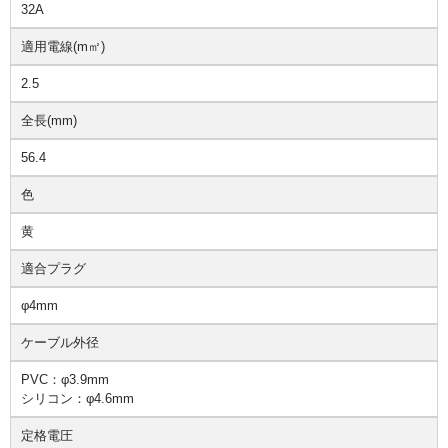
32A
適用電線(m㎡)
2.5
全長(mm)
56.4
色
黄
適合プラグ
φ4mm
ケーブル外径
PVC：φ3.9mm
シリコン：φ4.6mm
定格電圧