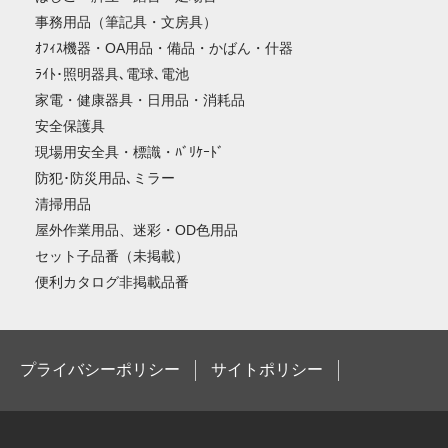
事務用品（筆記具・文房具）
ｵﾌｨｽ機器・OA用品・備品・かばん・什器
ﾗｲﾄ･照明器具､電球､電池
家電・健康器具・日用品・消耗品
安全保護具
現場用安全具・標識・ﾊﾞﾘｹｰﾄﾞ
防犯･防災用品､ミラー
清掃用品
屋外作業用品、迷彩・OD色用品
セット子品番（未掲載）
便利カタログ非掲載品番
プライバシーポリシー
サイトポリシー