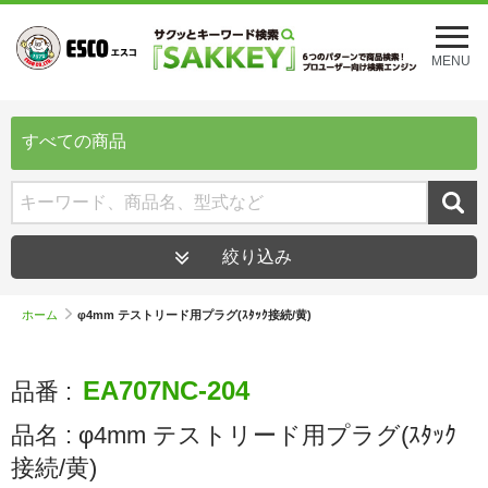
メ
ニ
MENU
ュ
ー
を
開
すべての商品
く
絞り込み
ホーム
φ4mm テストリード用プラグ(ｽﾀｯｸ接続/黄)
EA707NC-204
品番 :
品名 :
φ4mm テストリード用プラグ(ｽﾀｯｸ
接続/黄)