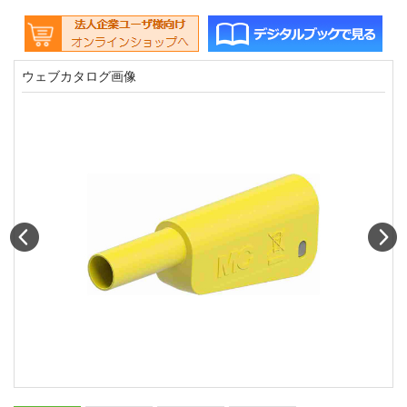
ウェブカタログ画像
Prev
N