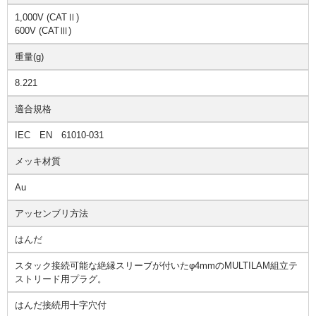
1,000V (CATⅡ)
600V (CATⅢ)
重量(g)
8.221
適合規格
IEC EN 61010-031
メッキ材質
Au
アッセンブリ方法
はんだ
スタック接続可能な絶縁スリーブが付いたφ4mmのMULTILAM組立テ
ストリード用プラグ。
はんだ接続用十字穴付