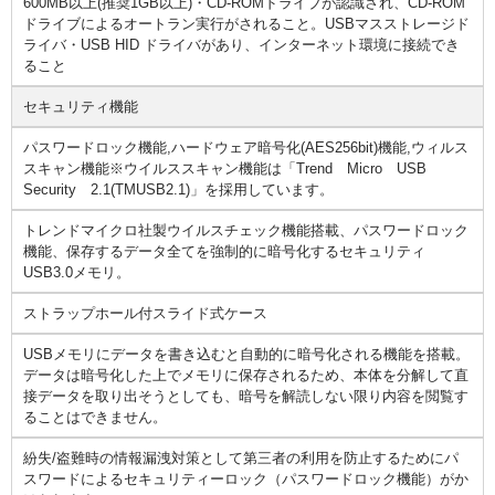
600MB以上(推奨1GB以上)・CD-ROMドライブが認識され、CD-ROM
ドライブによるオートラン実行がされること。USBマスストレージド
ライバ・USB HID ドライバがあり、インターネット環境に接続でき
ること
セキュリティ機能
パスワードロック機能,ハードウェア暗号化(AES256bit)機能,ウィルス
スキャン機能※ウイルススキャン機能は「Trend Micro USB
Security 2.1(TMUSB2.1)」を採用しています。
トレンドマイクロ社製ウイルスチェック機能搭載、パスワードロック
機能、保存するデータ全てを強制的に暗号化するセキュリティ
USB3.0メモリ。
ストラップホール付スライド式ケース
USBメモリにデータを書き込むと自動的に暗号化される機能を搭載。
データは暗号化した上でメモリに保存されるため、本体を分解して直
接データを取り出そうとしても、暗号を解読しない限り内容を閲覧す
ることはできません。
紛失/盗難時の情報漏洩対策として第三者の利用を防止するためにパ
スワードによるセキュリティーロック（パスワードロック機能）がか