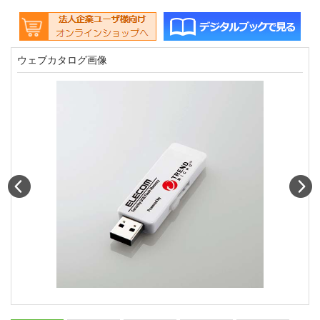
ウェブカタログ画像
Prev
N