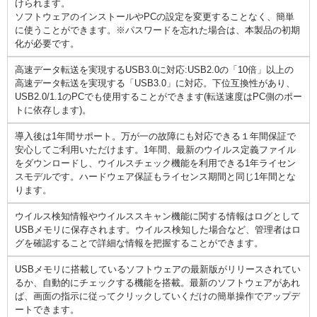
けられます。
ソフトウェアのインストールやPCの設定を変更することなく、簡単
に使うことができます。※パスワードを忘れた場合は、本製品の初期
化が必要です。
高速データ転送を実現するUSB3.0に対応:USB2.0の「10倍」以上の
高速データ転送を実現する「USB3.0」に対応。下位互換性があり、
USB2.0/1.1のPCでも使用することができます(転送速度はPC側のポー
トに依存します)。
導入後は1年間サポート。万が一の故障にも対応できる１年間保証で
安心してご利用いただけます。1年間、最新のウイルス定義ファイル
をダウンロードし、ウイルスチェック機能を利用できる1年ライセン
スモデルです。ハードウェア保証もライセンス期間と同じ1年間とな
ります。
ウイルス検知情報やウイルススキャン機能に関する情報はログとして
USBメモリに保存されます。ウイルス検知した場合など、管理者はロ
グを確認することで詳細な情報を把握することができます。
USBメモリに搭載しているソフトウェアの最新版がリリースされてい
るか、自動的にチェックする機能を搭載。最新のソフトウェアがあれ
ば、画面の指示に従ってクリックしていくだけの簡単操作でアップデ
ートできます。