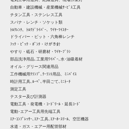
自動車・建設機械・産業機械ｻｰﾋﾞｽ工具
チタン工具・ステンレス工具
スパナ・レンチ・ソケット類
ﾄﾙｸﾚﾝﾁ、ﾄﾙｸﾄﾞﾗｲﾊﾞｰ、ﾜｲﾔｰﾂｲｽﾀｰ
ドライバー・ビット・六角棒レンチ
ﾌｯｸ・ﾋﾟｯｸ・ﾎﾟﾝﾁ・けがき針
やすり・砥石・研磨材・ﾜｲﾔｰﾌﾞﾗｼ
部品洗浄用品､工業用ﾜｲﾊﾟｰ､水･油吸着材
オイル・グリース関連用品
工作機械用ｸﾗﾝﾌﾟ､ｸｰﾗﾝﾄ用品、ﾐﾆﾊﾞｲｽ
時計用工具､ﾙｰﾍﾟ､半田ごて､ﾐﾆﾄｰﾁ
測定工具
テスター及び計測器
電動工具・発電機・ｺｰﾄﾞﾘｰﾙ・延長ｺｰﾄﾞ
電動･エアー工具用先端工具
ｴｱｰｺﾝﾌﾟﾚｯｻｰ､ｴｱｰ工具､ｴｱｰﾎｰｽﾘｰﾙ、空圧機器
水道・ガス・エアー用配管部材