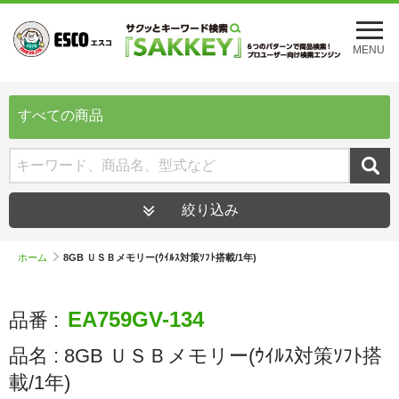
メ
ニ
MENU
ュ
ー
を
開
すべての商品
く
絞り込み
ホーム
8GB ＵＳＢメモリー(ｳｲﾙｽ対策ｿﾌﾄ搭載/1年)
EA759GV-134
品番 :
品名 :
8GB ＵＳＢメモリー(ｳｲﾙｽ対策ｿﾌﾄ搭
載/1年)