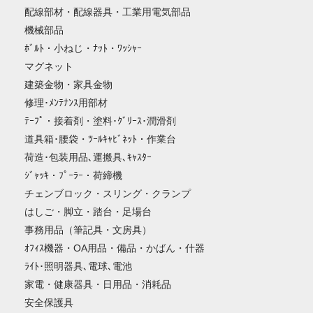
配線部材・配線器具・工業用電気部品
機械部品
ﾎﾞﾙﾄ・小ねじ・ﾅｯﾄ・ﾜｯｼｬｰ
マグネット
建築金物・家具金物
修理･ﾒﾝﾃﾅﾝｽ用部材
ﾃｰﾌﾟ・接着剤・塗料･ｸﾞﾘｰｽ･潤滑剤
道具箱･腰袋・ﾂｰﾙｷｬﾋﾞﾈｯﾄ・作業台
荷造･包装用品､運搬具､ｷｬｽﾀｰ
ｼﾞｬｯｷ・ﾌﾟｰﾗｰ・荷締機
チェンブロック・スリング・クランプ
はしご・脚立・踏台・足場台
事務用品（筆記具・文房具）
ｵﾌｨｽ機器・OA用品・備品・かばん・什器
ﾗｲﾄ･照明器具､電球､電池
家電・健康器具・日用品・消耗品
安全保護具