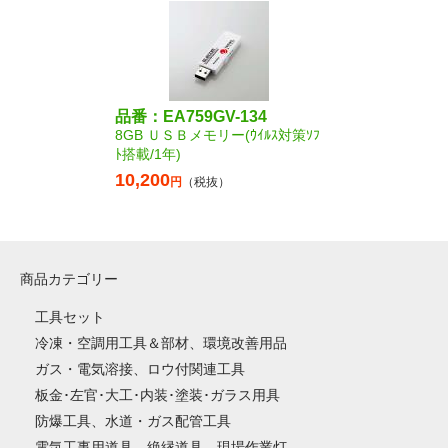
品番：EA759GV-134
8GB ＵＳＢメモリー(ｳｲﾙｽ対策ｿﾌ
ﾄ搭載/1年)
10,200
円
（税抜）
商品カテゴリー
工具セット
冷凍・空調用工具＆部材、環境改善用品
ガス・電気溶接、ロウ付関連工具
板金･左官･大工･内装･塗装･ガラス用具
防爆工具、水道・ガス配管工具
電気工事用道具、絶縁道具、現場作業灯