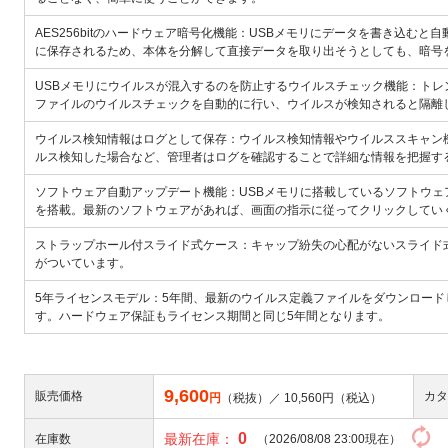
AES256bitのハードウェア暗号化機能：USBメモリにデータを書き込む
に保存されるため、本体を分解して直接データを取り出そうとしても、暗号
USBメモリにウイルスが混入するのを防止するウイルスチェック機能：トレンド
ファイルのウイルスチェックを自動的に行い、ウイルスが検知されると隔離
ウイルス検知情報はログとして保存：ウイルス検知情報やウイルススキャン
ルス検知した場合など、管理者はログを確認することで詳細な情報を把握す
ソフトウェア自動アップデート機能：USBメモリに搭載しているソフトウ
を搭載。最新のソフトウェアがあれば、画面の指示に従ってクリックしてい
ストラップホール付スライド式ケース：キャップ紛失の心配がないスライド
がついています。
5年ライセンスモデル：5年間、最新のウイルス定義ファイルをダウンロード
す。ハードウェア保証もライセンス期間と同じ5年間となります。
9,600
販売価格
カタ
円
（税抜）／
10,560
円（税込）
0
最新在庫：
在庫数
（2026/08/08 23:00現在）