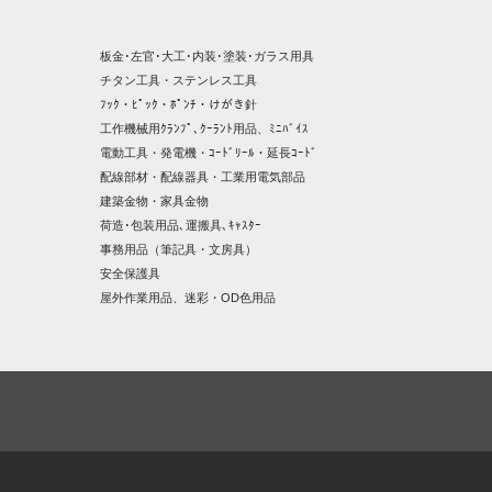
板金･左官･大工･内装･塗装･ガラス用具
チタン工具・ステンレス工具
ﾌｯｸ・ﾋﾟｯｸ・ﾎﾟﾝﾁ・けがき針
工作機械用ｸﾗﾝﾌﾟ､ｸｰﾗﾝﾄ用品、ﾐﾆﾊﾞｲｽ
電動工具・発電機・ｺｰﾄﾞﾘｰﾙ・延長ｺｰﾄﾞ
配線部材・配線器具・工業用電気部品
建築金物・家具金物
荷造･包装用品､運搬具､ｷｬｽﾀｰ
事務用品（筆記具・文房具）
安全保護具
屋外作業用品、迷彩・OD色用品