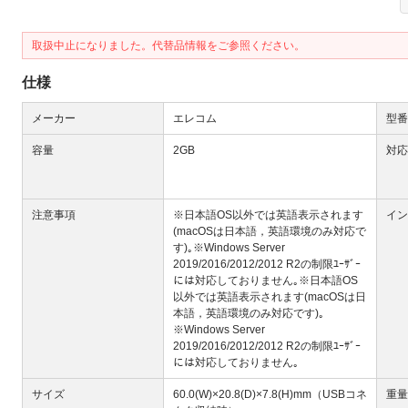
取扱中止になりました。代替品情報をご参照ください。
仕様
メーカー
エレコム
型番
Next
容量
2GB
対応
注意事項
※日本語OS以外では英語表示されます
イン
(macOSは日本語，英語環境のみ対応で
す)｡※Windows Server
2019/2016/2012/2012 R2の制限ﾕｰｻﾞｰ
には対応しておりません｡※日本語OS
以外では英語表示されます(macOSは日
本語，英語環境のみ対応です)｡
※Windows Server
大
2019/2016/2012/2012 R2の制限ﾕｰｻﾞｰ
には対応しておりません｡
サイズ
60.0(W)×20.8(D)×7.8(H)mm（USBコネ
重量