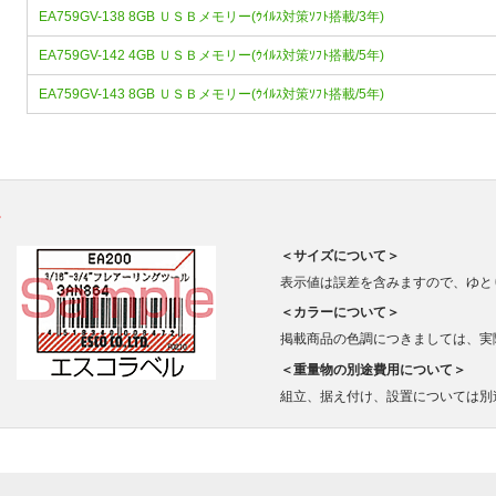
EA759GV-138 8GB ＵＳＢメモリー(ｳｲﾙｽ対策ｿﾌﾄ搭載/3年)
EA759GV-142 4GB ＵＳＢメモリー(ｳｲﾙｽ対策ｿﾌﾄ搭載/5年)
EA759GV-143 8GB ＵＳＢメモリー(ｳｲﾙｽ対策ｿﾌﾄ搭載/5年)
。
＜サイズについて＞
表示値は誤差を含みますので、ゆと
＜カラーについて＞
掲載商品の色調につきましては、実
＜重量物の別途費用について＞
組立、据え付け、設置については別