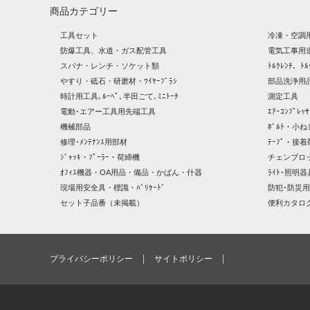
商品カテゴリー
工具セット
冷凍・空調
防爆工具、水道・ガス配管工具
電気工事用
スパナ・レンチ・ソケット類
ﾄﾙｸﾚﾝﾁ、ﾄﾙ
やすり・砥石・研磨材・ﾜｲﾔｰﾌﾞﾗｼ
部品洗浄用品
時計用工具､ﾙｰﾍﾟ､半田ごて､ﾐﾆﾄｰﾁ
測定工具
電動･エアー工具用先端工具
ｴｱｰｺﾝﾌﾟﾚ
機械部品
ﾎﾞﾙﾄ・小ね
修理･ﾒﾝﾃﾅﾝｽ用部材
ﾃｰﾌﾟ・接着
ｼﾞｬｯｷ・ﾌﾟｰﾗｰ・荷締機
チェンブロ
ｵﾌｨｽ機器・OA用品・備品・かばん・什器
ﾗｲﾄ･照明
現場用安全具・標識・ﾊﾞﾘｹｰﾄﾞ
防犯･防災用
セット子品番（未掲載）
便利カタロ
プライバシーポリシー
サイトポリシー