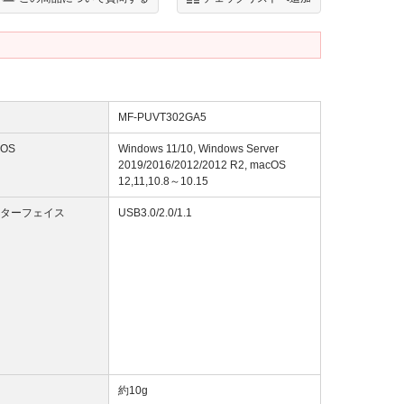
MF-PUVT302GA5
OS
Windows 11/10, Windows Server
2019/2016/2012/2012 R2, macOS
12,11,10.8～10.15
ターフェイス
USB3.0/2.0/1.1
約10g