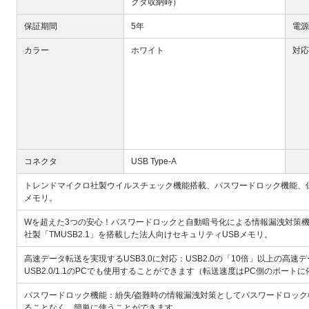
クタ収納時）
保証期間
5年
電源
カラー
ホワイト
対応
コネクタ
USB Type-A
トレンドマイクロ社製ウイルスチェック機能搭載、パスワードロック機能、保
メモリ。
Wを超えた3つの安心！パスワードロックと自動暗号化による情報漏洩対策機
社製「TMUSB2.1」を搭載した法人向けセキュリティUSBメモリ。
高速データ転送を実現するUSB3.0に対応：USB2.0の「10倍」以上の高速
USB2.0/1.1のPCでも使用することができます（転送速度はPC側のポート
パスワードロック機能：紛失/盗難時の情報漏洩対策としてパスワードロック
ることなく、簡単に使うことができます。