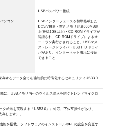
USBバスパワー接続
パソコン
USBインターフェースを標準搭載した
DOS/V機器・空きメモリ容量600MB以
上(推奨1GB以上)・CD-ROMドライブが
認識され、CD-ROMドライブによるオ
ートラン実行がされること。USBマス
ストレージドライバ・USB HID ドライ
バがあり、インターネット環境に接続
できること
存するデータ全てを強制的に暗号化するセキュリティUSB3.0
能に、USBメモリ内へのウイルス混入を防ぐトレンドマイクロ
データ転送を実現する「USB3.0」に対応。下位互換性があり、
に依存します）。
機能を搭載。ソフトウェアのインストールやPCの設定を変更す