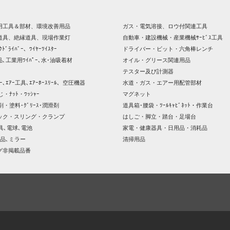
用工具＆部材、環境改善用品
ガス・電気溶接、ロウ付関連工具
道具、絶縁道具、現場作業灯
自動車・建設機械・産業機械ｻｰﾋﾞｽ工具
ｸﾄﾞﾗｲﾊﾞｰ、ﾜｲﾔｰﾂｲｽﾀｰ
ドライバー・ビット・六角棒レンチ
､工業用ﾜｲﾊﾟｰ､水･油吸着材
オイル・グリース関連用品
テスター及び計測器
ｯｻｰ､ｴｱｰ工具､ｴｱｰﾎｰｽﾘｰﾙ、空圧機器
水道・ガス・エアー用配管部材
じ・ﾅｯﾄ・ﾜｯｼｬｰ
マグネット
剤・塗料･ｸﾞﾘｰｽ･潤滑剤
道具箱･腰袋・ﾂｰﾙｷｬﾋﾞﾈｯﾄ・作業台
ック・スリング・クランプ
はしご・脚立・踏台・足場台
器具､電球､電池
家電・健康器具・日用品・消耗品
品､ミラー
清掃用品
グ非掲載品番