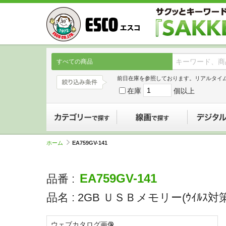
すべての商品
前日在庫を参照しております。リアルタイ
在庫
個以上
カテゴリーで探す
線画で探す
ホーム
EA759GV-141
EA759GV-141
品番 :
品名 :
2GB ＵＳＢメモリー(ｳｲﾙｽ対策
ウェブカタログ画像