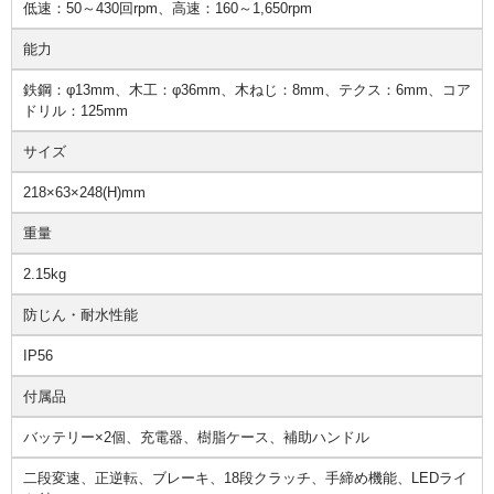
低速：50～430回rpm、高速：160～1,650rpm
能力
鉄鋼：φ13mm、木工：φ36mm、木ねじ：8mm、テクス：6mm、コア
ドリル：125mm
サイズ
218×63×248(H)mm
重量
2.15kg
防じん・耐水性能
IP56
付属品
バッテリー×2個、充電器、樹脂ケース、補助ハンドル
二段変速、正逆転、ブレーキ、18段クラッチ、手締め機能、LEDライ