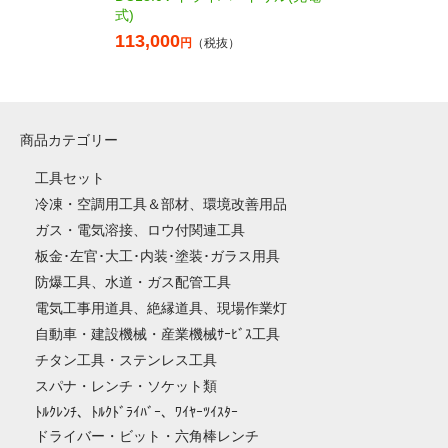
式)
113,000
円
（税抜）
商品カテゴリー
工具セット
冷凍・空調用工具＆部材、環境改善用品
ガス・電気溶接、ロウ付関連工具
板金･左官･大工･内装･塗装･ガラス用具
防爆工具、水道・ガス配管工具
電気工事用道具、絶縁道具、現場作業灯
自動車・建設機械・産業機械ｻｰﾋﾞｽ工具
チタン工具・ステンレス工具
スパナ・レンチ・ソケット類
ﾄﾙｸﾚﾝﾁ、ﾄﾙｸﾄﾞﾗｲﾊﾞｰ、ﾜｲﾔｰﾂｲｽﾀｰ
ドライバー・ビット・六角棒レンチ