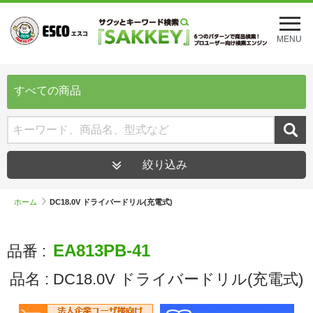
メ
ニ
MENU
ュ
ー
を
開
すべての商品
く
絞り込み
ホーム
DC18.0V ドライバードリル(充電式)
EA813PB-41
品番 :
品名 :
DC18.0V ドライバードリル(充電式)