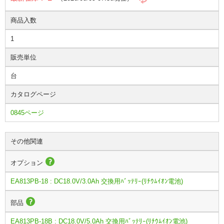
商品入数
1
販売単位
台
カタログページ
0845ページ
その他関連
オプション
EA813PB-18 : DC18.0V/3.0Ah 交換用ﾊﾞｯﾃﾘｰ(ﾘﾁｳﾑｲｵﾝ電池)
部品
EA813PB-18B : DC18.0V/5.0Ah 交換用ﾊﾞｯﾃﾘｰ(ﾘﾁｳﾑｲｵﾝ電池)