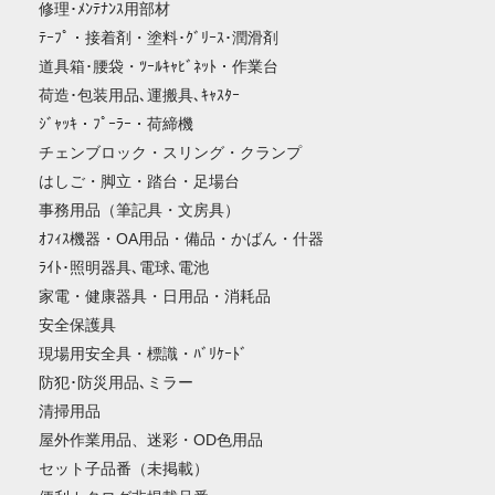
修理･ﾒﾝﾃﾅﾝｽ用部材
ﾃｰﾌﾟ・接着剤・塗料･ｸﾞﾘｰｽ･潤滑剤
道具箱･腰袋・ﾂｰﾙｷｬﾋﾞﾈｯﾄ・作業台
荷造･包装用品､運搬具､ｷｬｽﾀｰ
ｼﾞｬｯｷ・ﾌﾟｰﾗｰ・荷締機
チェンブロック・スリング・クランプ
はしご・脚立・踏台・足場台
事務用品（筆記具・文房具）
ｵﾌｨｽ機器・OA用品・備品・かばん・什器
ﾗｲﾄ･照明器具､電球､電池
家電・健康器具・日用品・消耗品
安全保護具
現場用安全具・標識・ﾊﾞﾘｹｰﾄﾞ
防犯･防災用品､ミラー
清掃用品
屋外作業用品、迷彩・OD色用品
セット子品番（未掲載）