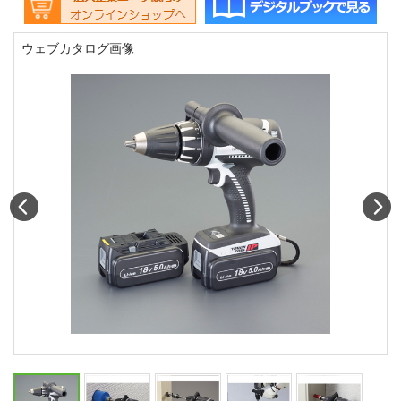
ウェブカタログ画像
Prev
N