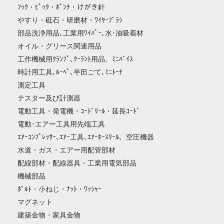
ﾌｯｸ・ﾋﾟｯｸ・ﾎﾟﾝﾁ・けがき針
やすり・砥石・研磨材・ﾜｲﾔｰﾌﾞﾗｼ
部品洗浄用品､工業用ﾜｲﾊﾟｰ､水･油吸着材
オイル・グリース関連用品
工作機械用ｸﾗﾝﾌﾟ､ｸｰﾗﾝﾄ用品、ﾐﾆﾊﾞｲｽ
時計用工具､ﾙｰﾍﾟ､半田ごて､ﾐﾆﾄｰﾁ
測定工具
テスター及び計測器
電動工具・発電機・ｺｰﾄﾞﾘｰﾙ・延長ｺｰﾄﾞ
電動･エアー工具用先端工具
ｴｱｰｺﾝﾌﾟﾚｯｻｰ､ｴｱｰ工具､ｴｱｰﾎｰｽﾘｰﾙ、空圧機器
水道・ガス・エアー用配管部材
配線部材・配線器具・工業用電気部品
機械部品
ﾎﾞﾙﾄ・小ねじ・ﾅｯﾄ・ﾜｯｼｬｰ
マグネット
建築金物・家具金物