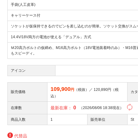
手袋(人工皮革)
キャリーケース付
ソケットが仮保持できるのでピンを差し込むのが簡単。ソケット交換がスム
14.4V/18V両方の電池が使える「デュアル」方式
Ｍ20高力ボルトの仮締め、M16高力ボルト（18V電池装着時のみ）・M1
もスピーディ。
アイコン
109,900
円
（税抜）／
120,890
円（税
販売価格
カタ
込）
0
最新在庫：
在庫数
（2026/08/06 18:38現在）
商品入数
1
販売単位
St
代替品