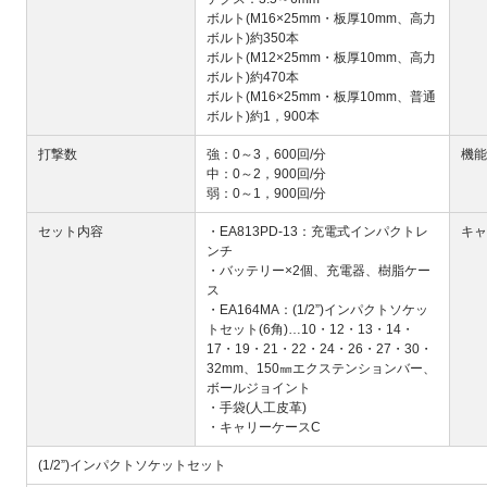
ボルト(M16×25mm・板厚10mm、高力
ボルト)約350本
ボルト(M12×25mm・板厚10mm、高力
ボルト)約470本
ボルト(M16×25mm・板厚10mm、普通
ボルト)約1，900本
打撃数
強：0～3，600回/分
機能
中：0～2，900回/分
弱：0～1，900回/分
セット内容
・EA813PD-13：充電式インパクトレ
キャ
ンチ
・バッテリー×2個、充電器、樹脂ケー
ス
・EA164MA：(1/2”)インパクトソケッ
トセット(6角)…10・12・13・14・
17・19・21・22・24・26・27・30・
32mm、150㎜エクステンションバー、
ボールジョイント
・手袋(人工皮革)
・キャリーケースC
(1/2”)インパクトソケットセット