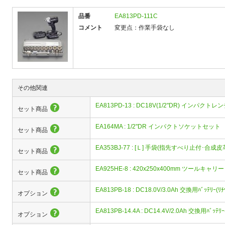
品番
EA813PD-111C
コメント
変更点：作業手袋なし
その他関連
EA813PD-13 : DC18V(1/2"DR) インパクトレ
セット商品
EA164MA : 1/2"DR インパクトソケットセット
セット商品
EA353BJ-77 : [Ｌ] 手袋(指先すべり止付･合成皮
セット商品
EA925HE-8 : 420x250x400mm ツールキャリー
セット商品
EA813PB-18 : DC18.0V/3.0Ah 交換用ﾊﾞｯﾃﾘｰ(ﾘ
オプション
EA813PB-14.4A : DC14.4V/2.0Ah 交換用ﾊﾞｯﾃﾘ
オプション