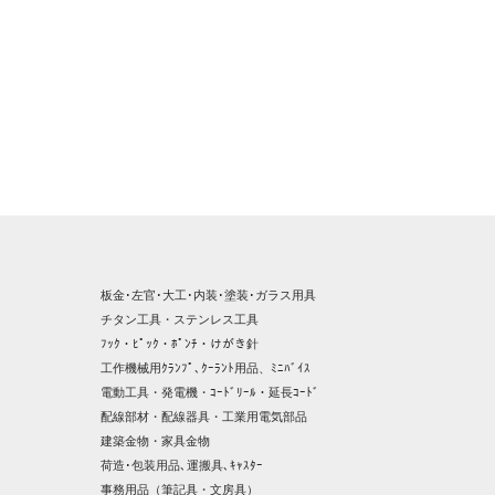
板金･左官･大工･内装･塗装･ガラス用具
チタン工具・ステンレス工具
ﾌｯｸ・ﾋﾟｯｸ・ﾎﾟﾝﾁ・けがき針
工作機械用ｸﾗﾝﾌﾟ､ｸｰﾗﾝﾄ用品、ﾐﾆﾊﾞｲｽ
電動工具・発電機・ｺｰﾄﾞﾘｰﾙ・延長ｺｰﾄﾞ
配線部材・配線器具・工業用電気部品
建築金物・家具金物
荷造･包装用品､運搬具､ｷｬｽﾀｰ
事務用品（筆記具・文房具）