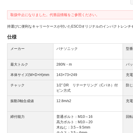
取扱中止になりました。代替品情報をご参照ください。
持運びに便利なキャリーケースが付いたESCOオリジナルのインパクトレンチ
仕様
Next
メーカー
パナソニック
型番
最大トルク
280N・m
バッ
本体サイズ(W×D×H)mm
143×73×249
充電
チャック
1/2” DR リテーナリング（Cバネ）付
防じ
ピン方式
振動3軸合成値
12.8m/s2
充電
大
締付能力
普通ボルト：M10～16
回転
高力ボルト：M10～20
木ねじ：3.5～9.5mm
テクス：3.5～6mm