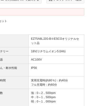
セット
EZ75A8LJ2G-B※ESCOオリジナルセ
ット品
テリー
18V(リチウムイオン5.0Ah)
器
AC100V
ん・耐水性能
IP56
時間
実用充電時(約80％)：約40分
フル充電時：約60分
数
強：0～2，500rpm
中：0～1，500rpm
弱：0～1，000rpm