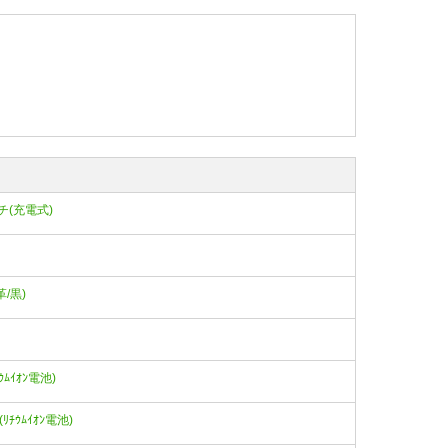
ンチ(充電式)
革/黒)
ﾁｳﾑｲｵﾝ電池)
ｰ(ﾘﾁｳﾑｲｵﾝ電池)