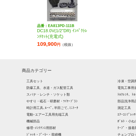
品番：EA813PD-111B
DC18.0V(1/2"DR) ｲﾝﾊﾟｸﾄﾚ
ﾝﾁｾｯﾄ(充電式)
109,900
円
（税抜）
商品カテゴリー
工具セット
冷凍・空調
防爆工具、水道・ガス配管工具
電気工事用
スパナ・レンチ・ソケット類
ﾄﾙｸﾚﾝﾁ、ﾄﾙ
やすり・砥石・研磨材・ﾜｲﾔｰﾌﾞﾗｼ
部品洗浄用品
時計用工具､ﾙｰﾍﾟ､半田ごて､ﾐﾆﾄｰﾁ
測定工具
電動･エアー工具用先端工具
ｴｱｰｺﾝﾌﾟﾚ
機械部品
ﾎﾞﾙﾄ・小ね
修理･ﾒﾝﾃﾅﾝｽ用部材
ﾃｰﾌﾟ・接着
ｼﾞｬｯｷ・ﾌﾟｰﾗｰ・荷締機
チェンブロ