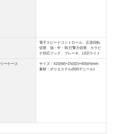
電子スピードコントロール、正逆回転
切替、強・中・弱 打撃力切替、カラビ
ナ対応フック、ブレーキ、LEDライト
リーケース
サイズ：420(W)×250(D)×400(H)mm
素材：ポリエステル(600デニール)