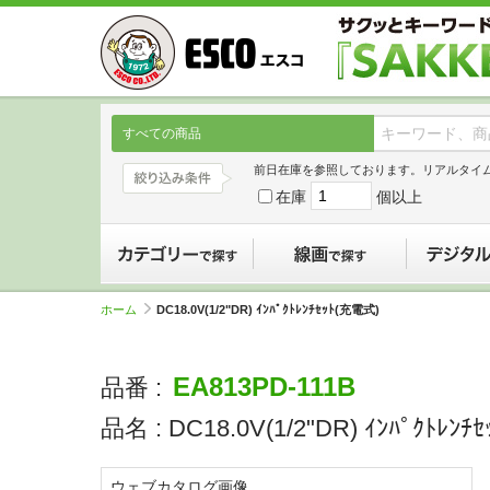
すべての商品
前日在庫を参照しております。リアルタイ
在庫
個以上
カテゴリーで探す
線画で探す
ホーム
DC18.0V(1/2"DR) ｲﾝﾊﾟｸﾄﾚﾝﾁｾｯﾄ(充電式)
EA813PD-111B
品番 :
品名 :
DC18.0V(1/2"DR) ｲﾝﾊﾟｸﾄﾚﾝ
ウェブカタログ画像