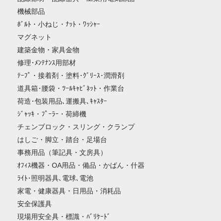
機械部品
ﾎﾞﾙﾄ・小ねじ・ﾅｯﾄ・ﾜｯｼｬｰ
マグネット
建築金物・家具金物
修理･ﾒﾝﾃﾅﾝｽ用部材
ﾃｰﾌﾟ・接着剤・塗料･ｸﾞﾘｰｽ･潤滑剤
道具箱･腰袋・ﾂｰﾙｷｬﾋﾞﾈｯﾄ・作業台
荷造･包装用品､運搬具､ｷｬｽﾀｰ
ｼﾞｬｯｷ・ﾌﾟｰﾗｰ・荷締機
チェンブロック・スリング・クランプ
はしご・脚立・踏台・足場台
事務用品（筆記具・文房具）
ｵﾌｨｽ機器・OA用品・備品・かばん・什器
ﾗｲﾄ･照明器具､電球､電池
家電・健康器具・日用品・消耗品
安全保護具
現場用安全具・標識・ﾊﾞﾘｹｰﾄﾞ