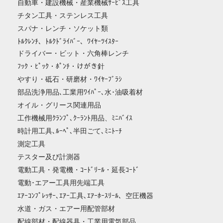
自動車・建設機械・産業機械ｻｰﾋﾞｽ工具
チタン工具・ステンレス工具
スパナ・レンチ・ソケット類
ﾄﾙｸﾚﾝﾁ、ﾄﾙｸﾄﾞﾗｲﾊﾞｰ、ﾜｲﾔｰﾂｲｽﾀｰ
ドライバー・ビット・六角棒レンチ
ﾌｯｸ・ﾋﾟｯｸ・ﾎﾟﾝﾁ・けがき針
やすり・砥石・研磨材・ﾜｲﾔｰﾌﾞﾗｼ
部品洗浄用品､工業用ﾜｲﾊﾟｰ､水･油吸着材
オイル・グリース関連用品
工作機械用ｸﾗﾝﾌﾟ､ｸｰﾗﾝﾄ用品、ﾐﾆﾊﾞｲｽ
時計用工具､ﾙｰﾍﾟ､半田ごて､ﾐﾆﾄｰﾁ
測定工具
テスター及び計測器
電動工具・発電機・ｺｰﾄﾞﾘｰﾙ・延長ｺｰﾄﾞ
電動･エアー工具用先端工具
ｴｱｰｺﾝﾌﾟﾚｯｻｰ､ｴｱｰ工具､ｴｱｰﾎｰｽﾘｰﾙ、空圧機器
水道・ガス・エアー用配管部材
配線部材・配線器具・工業用電気部品