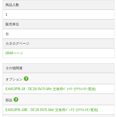
商品入数
1
販売単位
台
カタログページ
0849ページ
その他関連
オプション
EA813PB-18 : DC18.0V/3.0Ah 交換用ﾊﾞｯﾃﾘｰ(ﾘﾁｳﾑｲｵﾝ電池)
部品
EA813PB-18B : DC18.0V/5.0Ah 交換用ﾊﾞｯﾃﾘｰ(ﾘﾁｳﾑｲｵﾝ電池)