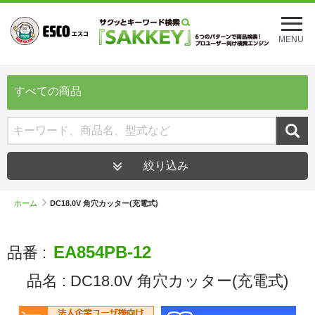
メ
ニ
MENU
ュ
ー
を
開
すべての商品
く
絞り込み
ホーム
DC18.0V 角穴カッター(充電式)
EA854PB-12
品番 :
品名 :
DC18.0V 角穴カッター(充電式)