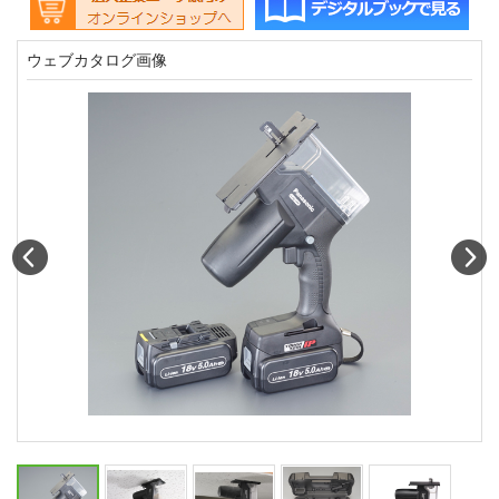
ウェブカタログ画像
Prev
N