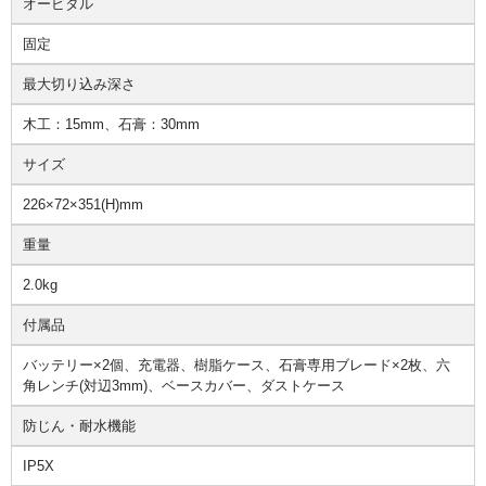
オービタル
固定
最大切り込み深さ
木工：15mm、石膏：30mm
サイズ
226×72×351(H)mm
重量
2.0kg
付属品
バッテリー×2個、充電器、樹脂ケース、石膏専用ブレード×2枚、六
角レンチ(対辺3mm)、ベースカバー、ダストケース
防じん・耐水機能
IP5X