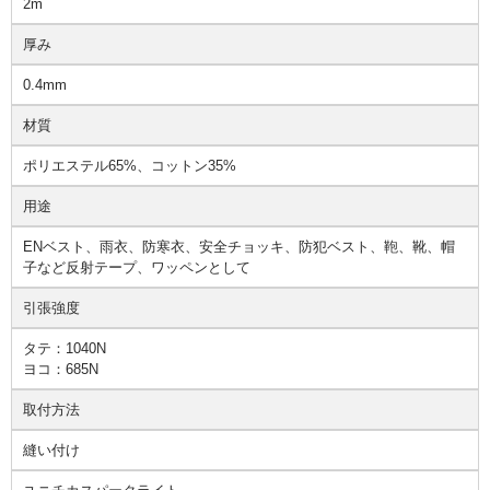
2m
厚み
0.4mm
材質
ポリエステル65%、コットン35%
用途
ENベスト、雨衣、防寒衣、安全チョッキ、防犯ベスト、鞄、靴、帽
子など反射テープ、ワッペンとして
引張強度
タテ：1040N
ヨコ：685N
取付方法
縫い付け