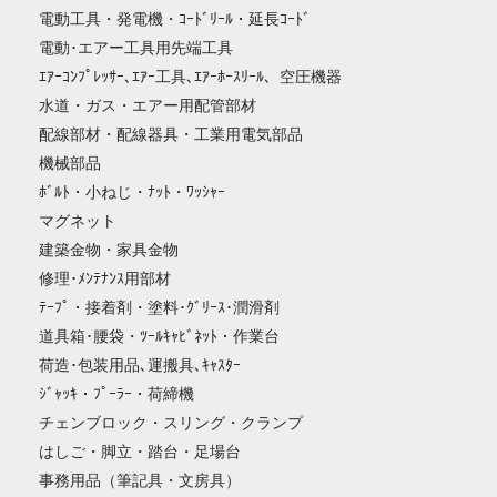
電動工具・発電機・ｺｰﾄﾞﾘｰﾙ・延長ｺｰﾄﾞ
電動･エアー工具用先端工具
ｴｱｰｺﾝﾌﾟﾚｯｻｰ､ｴｱｰ工具､ｴｱｰﾎｰｽﾘｰﾙ、空圧機器
水道・ガス・エアー用配管部材
配線部材・配線器具・工業用電気部品
機械部品
ﾎﾞﾙﾄ・小ねじ・ﾅｯﾄ・ﾜｯｼｬｰ
マグネット
建築金物・家具金物
修理･ﾒﾝﾃﾅﾝｽ用部材
ﾃｰﾌﾟ・接着剤・塗料･ｸﾞﾘｰｽ･潤滑剤
道具箱･腰袋・ﾂｰﾙｷｬﾋﾞﾈｯﾄ・作業台
荷造･包装用品､運搬具､ｷｬｽﾀｰ
ｼﾞｬｯｷ・ﾌﾟｰﾗｰ・荷締機
チェンブロック・スリング・クランプ
はしご・脚立・踏台・足場台
事務用品（筆記具・文房具）