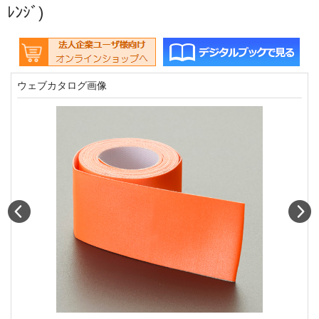
ﾚﾝｼﾞ)
ウェブカタログ画像
Prev
N