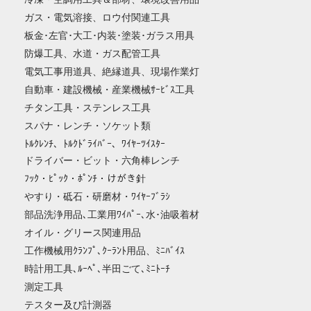
ガス・電気溶接、ロウ付関連工具
板金･左官･大工･内装･塗装･ガラス用具
防爆工具、水道・ガス配管工具
電気工事用道具、絶縁道具、現場作業灯
自動車・建設機械・産業機械ｻｰﾋﾞｽ工具
チタン工具・ステンレス工具
スパナ・レンチ・ソケット類
ﾄﾙｸﾚﾝﾁ、ﾄﾙｸﾄﾞﾗｲﾊﾞｰ、ﾜｲﾔｰﾂｲｽﾀｰ
ドライバー・ビット・六角棒レンチ
ﾌｯｸ・ﾋﾟｯｸ・ﾎﾟﾝﾁ・けがき針
やすり・砥石・研磨材・ﾜｲﾔｰﾌﾞﾗｼ
部品洗浄用品､工業用ﾜｲﾊﾟｰ､水･油吸着材
オイル・グリース関連用品
工作機械用ｸﾗﾝﾌﾟ､ｸｰﾗﾝﾄ用品、ﾐﾆﾊﾞｲｽ
時計用工具､ﾙｰﾍﾟ､半田ごて､ﾐﾆﾄｰﾁ
測定工具
テスター及び計測器