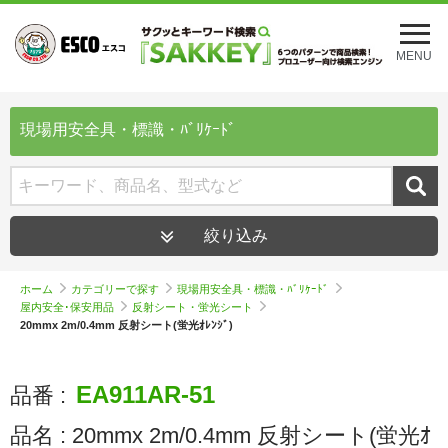
メ
ニ
MENU
ュ
ー
を
開
現場用安全具・標識・ﾊﾞﾘｹｰﾄﾞ
く
絞り込み
ホーム
カテゴリーで探す
現場用安全具・標識・ﾊﾞﾘｹｰﾄﾞ
屋内安全･保安用品
反射シート・蛍光シート
20mmx 2m/0.4mm 反射シート(蛍光ｵﾚﾝｼﾞ)
EA911AR-51
品番 :
品名 :
20mmx 2m/0.4mm 反射シート(蛍光ｵ