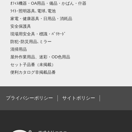
ｵﾌｨｽ機器・OA用品・備品・かばん・什器
ﾗｲﾄ･照明器具､電球､電池
家電・健康器具・日用品・消耗品
安全保護具
現場用安全具・標識・ﾊﾞﾘｹｰﾄﾞ
防犯･防災用品､ミラー
清掃用品
屋外作業用品、迷彩・OD色用品
セット子品番（未掲載）
便利カタログ非掲載品番
プライバシーポリシー
サイトポリシー