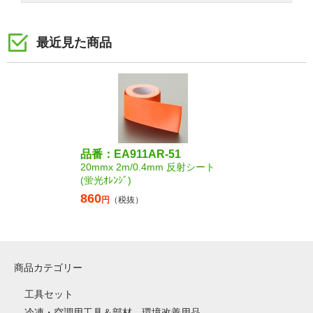
最近見た商品
品番：EA911AR-51
20mmx 2m/0.4mm 反射シート
(蛍光ｵﾚﾝｼﾞ)
860
円
（税抜）
商品カテゴリー
工具セット
冷凍・空調用工具＆部材、環境改善用品