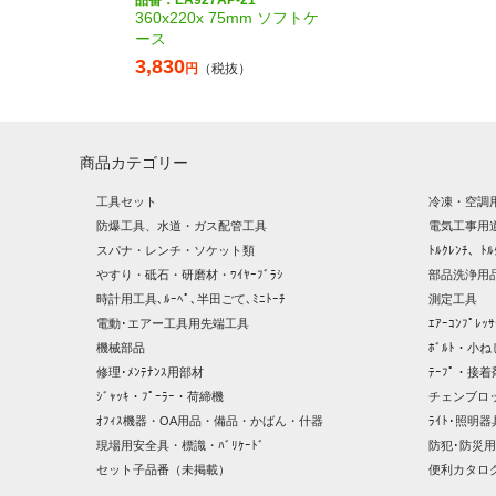
品番：EA927AP-21
360x220x 75mm ソフトケ
ース
3,830
円
（税抜）
商品カテゴリー
工具セット
冷凍・空調
防爆工具、水道・ガス配管工具
電気工事用
スパナ・レンチ・ソケット類
ﾄﾙｸﾚﾝﾁ、ﾄﾙ
やすり・砥石・研磨材・ﾜｲﾔｰﾌﾞﾗｼ
部品洗浄用品
時計用工具､ﾙｰﾍﾟ､半田ごて､ﾐﾆﾄｰﾁ
測定工具
電動･エアー工具用先端工具
ｴｱｰｺﾝﾌﾟﾚ
機械部品
ﾎﾞﾙﾄ・小ね
修理･ﾒﾝﾃﾅﾝｽ用部材
ﾃｰﾌﾟ・接着
ｼﾞｬｯｷ・ﾌﾟｰﾗｰ・荷締機
チェンブロ
ｵﾌｨｽ機器・OA用品・備品・かばん・什器
ﾗｲﾄ･照明
現場用安全具・標識・ﾊﾞﾘｹｰﾄﾞ
防犯･防災用
セット子品番（未掲載）
便利カタロ