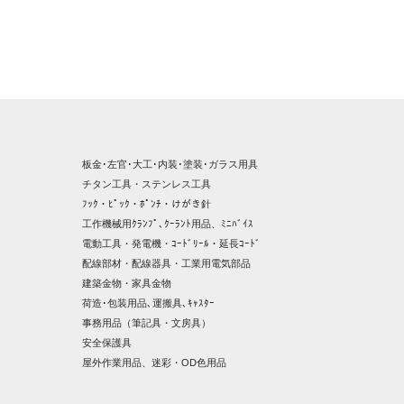
板金･左官･大工･内装･塗装･ガラス用具
チタン工具・ステンレス工具
ﾌｯｸ・ﾋﾟｯｸ・ﾎﾟﾝﾁ・けがき針
工作機械用ｸﾗﾝﾌﾟ､ｸｰﾗﾝﾄ用品、ﾐﾆﾊﾞｲｽ
電動工具・発電機・ｺｰﾄﾞﾘｰﾙ・延長ｺｰﾄﾞ
配線部材・配線器具・工業用電気部品
建築金物・家具金物
荷造･包装用品､運搬具､ｷｬｽﾀｰ
事務用品（筆記具・文房具）
安全保護具
屋外作業用品、迷彩・OD色用品