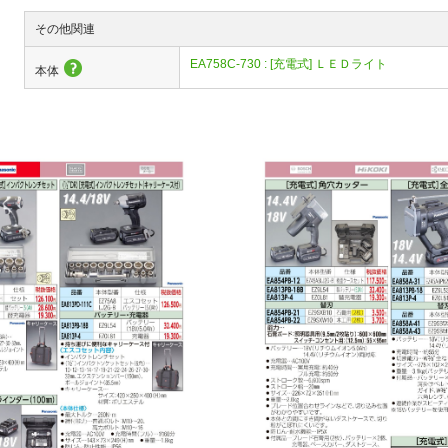
その他関連
EA758C-730 : [充電式] ＬＥＤライト
本体