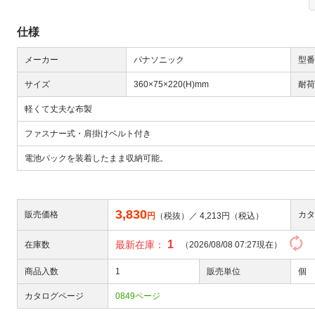
仕様
メーカー
パナソニック
型番
サイズ
360×75×220(H)mm
耐荷
軽くて丈夫な布製
Next
ファスナー式・肩掛けベルト付き
電池パックを装着したまま収納可能。
3,830
販売価格
カタ
円
（税抜）／
4,213
円（税込）
1
最新在庫：
在庫数
（2026/08/08 07:27現在）
大
商品入数
1
販売単位
個
カタログページ
0849ページ