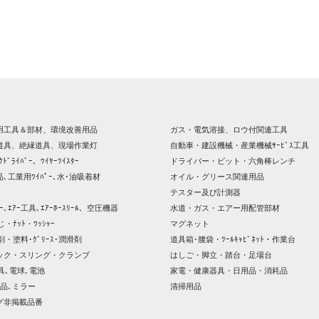
用工具＆部材、環境改善用品
ガス・電気溶接、ロウ付関連工具
道具、絶縁道具、現場作業灯
自動車・建設機械・産業機械ｻｰﾋﾞｽ工具
ｸﾄﾞﾗｲﾊﾞｰ、ﾜｲﾔｰﾂｲｽﾀｰ
ドライバー・ビット・六角棒レンチ
､工業用ﾜｲﾊﾟｰ､水･油吸着材
オイル・グリース関連用品
テスター及び計測器
ｯｻｰ､ｴｱｰ工具､ｴｱｰﾎｰｽﾘｰﾙ、空圧機器
水道・ガス・エアー用配管部材
じ・ﾅｯﾄ・ﾜｯｼｬｰ
マグネット
剤・塗料･ｸﾞﾘｰｽ･潤滑剤
道具箱･腰袋・ﾂｰﾙｷｬﾋﾞﾈｯﾄ・作業台
ック・スリング・クランプ
はしご・脚立・踏台・足場台
器具､電球､電池
家電・健康器具・日用品・消耗品
品､ミラー
清掃用品
グ非掲載品番