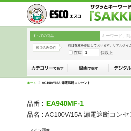
すべての商品
前日在庫を参照しております。リアルタイ
在庫
個以上
カテゴリーで探す
線画で探す
ホーム
AC100V/15A 漏電遮断コンセント
EA940MF-1
品番 :
品名 :
AC100V/15A 漏電遮断コン
メイン画像