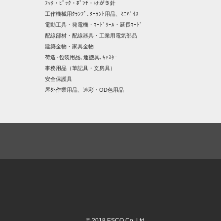
ﾌｯｸ・ﾋﾟｯｸ・ﾎﾟﾝﾁ・けがき針
工作機械用ｸﾗﾝﾌﾟ､ｸｰﾗﾝﾄ用品、ﾐﾆﾊﾞｲｽ
電動工具・発電機・ｺｰﾄﾞﾘｰﾙ・延長ｺｰﾄﾞ
配線部材・配線器具・工業用電気部品
建築金物・家具金物
荷造･包装用品､運搬具､ｷｬｽﾀｰ
事務用品（筆記具・文房具）
安全保護具
屋外作業用品、迷彩・OD色用品
© 2018 ESCO Co.,Ltd.