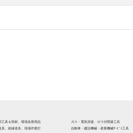
用工具＆部材、環境改善用品
ガス・電気溶接、ロウ付関連工具
道具、絶縁道具、現場作業灯
自動車・建設機械・産業機械ｻｰﾋﾞｽ工具