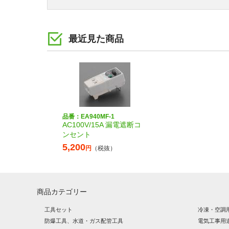
最近見た商品
品番：EA940MF-1
AC100V/15A 漏電遮断コ
ンセント
5,200
円
（税抜）
商品カテゴリー
工具セット
冷凍・空調
防爆工具、水道・ガス配管工具
電気工事用