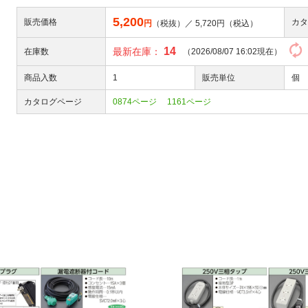
5,200
販売価格
カタ
円
（税抜）／
5,720
円（税込）
14
最新在庫：
在庫数
（2026/08/07 16:02現在）
商品入数
1
販売単位
個
カタログページ
0874ページ
1161ページ