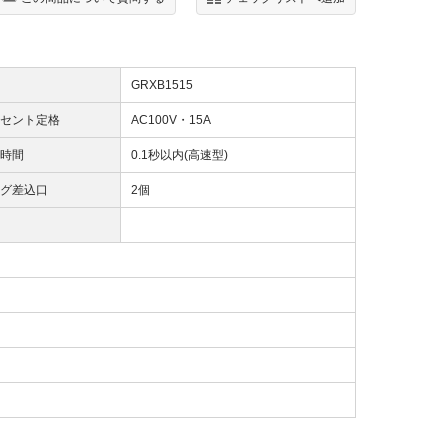
GRXB1515
セント定格
AC100V・15A
時間
0.1秒以内(高速型)
グ差込口
2個