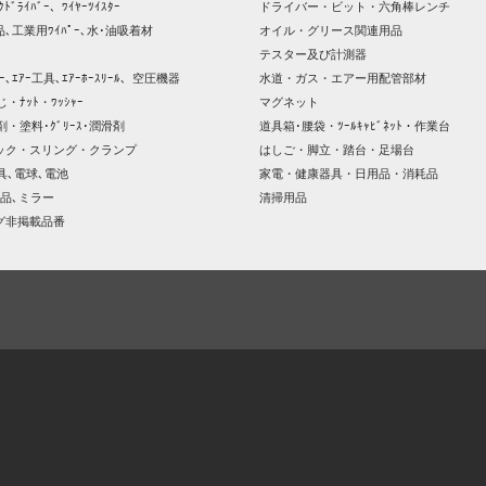
ｸﾄﾞﾗｲﾊﾞｰ、ﾜｲﾔｰﾂｲｽﾀｰ
ドライバー・ビット・六角棒レンチ
､工業用ﾜｲﾊﾟｰ､水･油吸着材
オイル・グリース関連用品
テスター及び計測器
ｯｻｰ､ｴｱｰ工具､ｴｱｰﾎｰｽﾘｰﾙ、空圧機器
水道・ガス・エアー用配管部材
じ・ﾅｯﾄ・ﾜｯｼｬｰ
マグネット
剤・塗料･ｸﾞﾘｰｽ･潤滑剤
道具箱･腰袋・ﾂｰﾙｷｬﾋﾞﾈｯﾄ・作業台
ック・スリング・クランプ
はしご・脚立・踏台・足場台
器具､電球､電池
家電・健康器具・日用品・消耗品
品､ミラー
清掃用品
グ非掲載品番