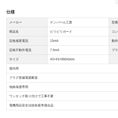
仕様
メーカー
テンパール工業
型番
商品名
ビリビリガード
コン
定格感度電流
15mA
動作
Next
定格不動作電流
7.5mA
プラ
サイズ
43×43×99(H)mm
屋内用
プラグ形漏電遮断器
地絡保護専用
大
ワンタッチ取り付けで工事不要
電機用品安全法技術基準適合品