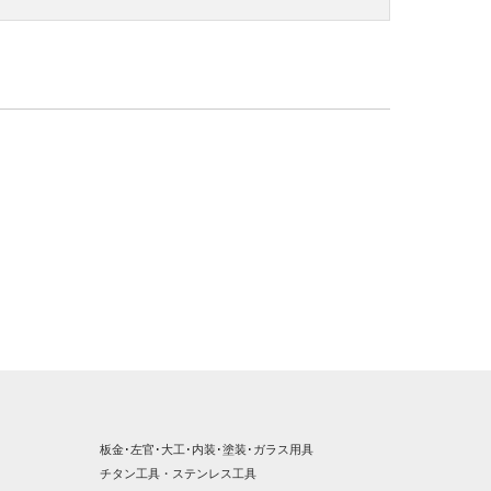
板金･左官･大工･内装･塗装･ガラス用具
チタン工具・ステンレス工具