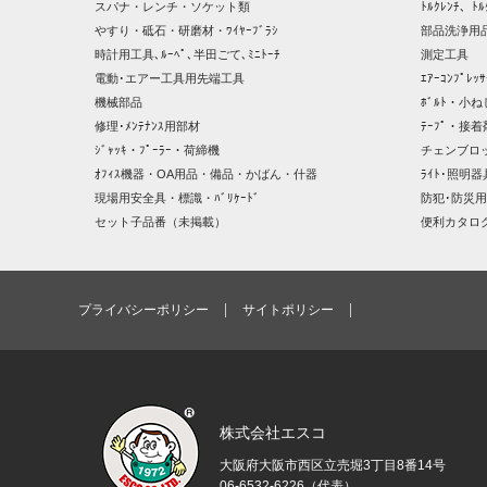
スパナ・レンチ・ソケット類
ﾄﾙｸﾚﾝﾁ、ﾄﾙ
やすり・砥石・研磨材・ﾜｲﾔｰﾌﾞﾗｼ
部品洗浄用品
時計用工具､ﾙｰﾍﾟ､半田ごて､ﾐﾆﾄｰﾁ
測定工具
電動･エアー工具用先端工具
ｴｱｰｺﾝﾌﾟﾚ
機械部品
ﾎﾞﾙﾄ・小ね
修理･ﾒﾝﾃﾅﾝｽ用部材
ﾃｰﾌﾟ・接着
ｼﾞｬｯｷ・ﾌﾟｰﾗｰ・荷締機
チェンブロ
ｵﾌｨｽ機器・OA用品・備品・かばん・什器
ﾗｲﾄ･照明
現場用安全具・標識・ﾊﾞﾘｹｰﾄﾞ
防犯･防災用
セット子品番（未掲載）
便利カタロ
プライバシーポリシー
サイトポリシー
株式会社エスコ
大阪府大阪市西区立売堀3丁目8番14号
06-6532-6226（代表）